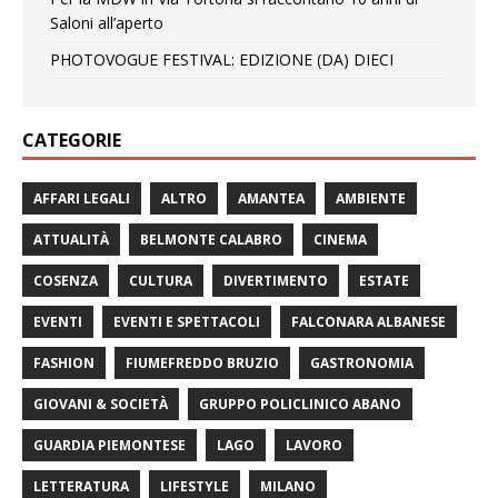
Saloni all’aperto
PHOTOVOGUE FESTIVAL: EDIZIONE (DA) DIECI
CATEGORIE
AFFARI LEGALI
ALTRO
AMANTEA
AMBIENTE
ATTUALITÀ
BELMONTE CALABRO
CINEMA
COSENZA
CULTURA
DIVERTIMENTO
ESTATE
EVENTI
EVENTI E SPETTACOLI
FALCONARA ALBANESE
FASHION
FIUMEFREDDO BRUZIO
GASTRONOMIA
GIOVANI & SOCIETÀ
GRUPPO POLICLINICO ABANO
GUARDIA PIEMONTESE
LAGO
LAVORO
LETTERATURA
LIFESTYLE
MILANO