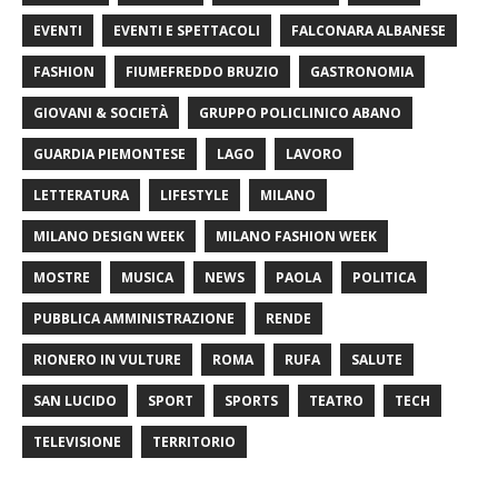
EVENTI
EVENTI E SPETTACOLI
FALCONARA ALBANESE
FASHION
FIUMEFREDDO BRUZIO
GASTRONOMIA
GIOVANI & SOCIETÀ
GRUPPO POLICLINICO ABANO
GUARDIA PIEMONTESE
LAGO
LAVORO
LETTERATURA
LIFESTYLE
MILANO
MILANO DESIGN WEEK
MILANO FASHION WEEK
MOSTRE
MUSICA
NEWS
PAOLA
POLITICA
PUBBLICA AMMINISTRAZIONE
RENDE
RIONERO IN VULTURE
ROMA
RUFA
SALUTE
SAN LUCIDO
SPORT
SPORTS
TEATRO
TECH
TELEVISIONE
TERRITORIO