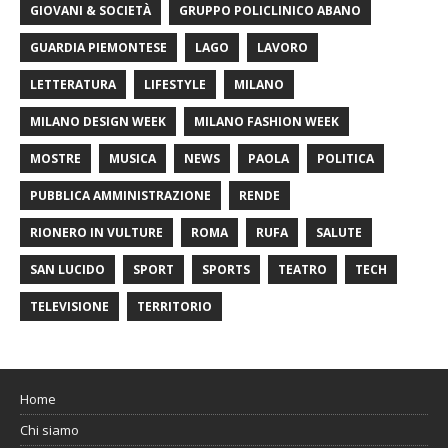
GIOVANI & SOCIETÀ
GRUPPO POLICLINICO ABANO
GUARDIA PIEMONTESE
LAGO
LAVORO
LETTERATURA
LIFESTYLE
MILANO
MILANO DESIGN WEEK
MILANO FASHION WEEK
MOSTRE
MUSICA
NEWS
PAOLA
POLITICA
PUBBLICA AMMINISTRAZIONE
RENDE
RIONERO IN VULTURE
ROMA
RUFA
SALUTE
SAN LUCIDO
SPORT
SPORTS
TEATRO
TECH
TELEVISIONE
TERRITORIO
Home
Chi siamo