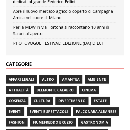
dedicati al grande Federico Fellini
Apre il nuovo mercato agricolo coperto di Campagna
Amica nel cuore di Milano
Per la MDW in Via Tortona si raccontano 10 anni di
Saloni all’aperto
PHOTOVOGUE FESTIVAL: EDIZIONE (DA) DIECI
CATEGORIE
AFFARI LEGALI
ALTRO
AMANTEA
AMBIENTE
ATTUALITÀ
BELMONTE CALABRO
CINEMA
COSENZA
CULTURA
DIVERTIMENTO
ESTATE
EVENTI
EVENTI E SPETTACOLI
FALCONARA ALBANESE
FASHION
FIUMEFREDDO BRUZIO
GASTRONOMIA