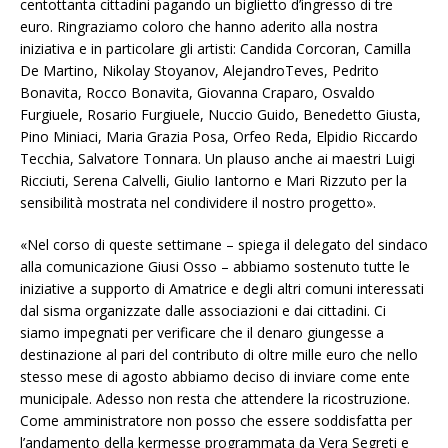
centottanta cittadini pagando un biglietto d’ingresso di tre
euro. Ringraziamo coloro che hanno aderito alla nostra
iniziativa e in particolare gli artisti: Candida Corcoran, Camilla
De Martino, Nikolay Stoyanov, AlejandroTeves, Pedrito
Bonavita, Rocco Bonavita, Giovanna Craparo, Osvaldo
Furgiuele, Rosario Furgiuele, Nuccio Guido, Benedetto Giusta,
Pino Miniaci, Maria Grazia Posa, Orfeo Reda, Elpidio Riccardo
Tecchia, Salvatore Tonnara. Un plauso anche ai maestri Luigi
Ricciuti, Serena Calvelli, Giulio Iantorno e Mari Rizzuto per la
sensibilità mostrata nel condividere il nostro progetto».
«Nel corso di queste settimane – spiega il delegato del sindaco
alla comunicazione Giusi Osso – abbiamo sostenuto tutte le
iniziative a supporto di Amatrice e degli altri comuni interessati
dal sisma organizzate dalle associazioni e dai cittadini. Ci
siamo impegnati per verificare che il denaro giungesse a
destinazione al pari del contributo di oltre mille euro che nello
stesso mese di agosto abbiamo deciso di inviare come ente
municipale. Adesso non resta che attendere la ricostruzione.
Come amministratore non posso che essere soddisfatta per
l’andamento della kermesse programmata da Vera Segreti e