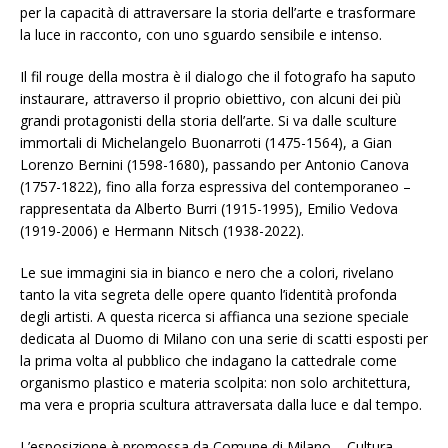
per la capacità di attraversare la storia dell’arte e trasformare
la luce in racconto, con uno sguardo sensibile e intenso.
Il fil rouge della mostra è il dialogo che il fotografo ha saputo
instaurare, attraverso il proprio obiettivo, con alcuni dei più
grandi protagonisti della storia dell’arte. Si va dalle sculture
immortali di Michelangelo Buonarroti (1475-1564), a Gian
Lorenzo Bernini (1598-1680), passando per Antonio Canova
(1757-1822), fino alla forza espressiva del contemporaneo –
rappresentata da Alberto Burri (1915-1995), Emilio Vedova
(1919-2006) e Hermann Nitsch (1938-2022).
Le sue immagini sia in bianco e nero che a colori, rivelano
tanto la vita segreta delle opere quanto l’identità profonda
degli artisti. A questa ricerca si affianca una sezione speciale
dedicata al Duomo di Milano con una serie di scatti esposti per
la prima volta al pubblico che indagano la cattedrale come
organismo plastico e materia scolpita: non solo architettura,
ma vera e propria scultura attraversata dalla luce e dal tempo.
L’esposizione è promossa da Comune di Milano – Cultura,