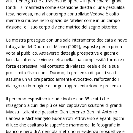
arte. L’energia che attraversa le opere – in particolare i grandi
tondi – si manifesta come estensione diretta di una gestualità
tesa, nervosa, ma al contempo controllata: Vedova è colto
mentre si muove nello spazio dell’atelier come in un campo
d’azione, e il suo corpo diviene matrice del segno pittorico.
La mostra prosegue con una sala interamente dedicata a nove
fotografie del Duomo di Milano (2009), esposte per la prima
volta al pubblico. Attraverso dettagli, prospettive e giochi di
luce, la cattedrale viene riletta nella sua complessità formale e
forza espressiva. Nel contesto di Palazzo Reale e della sua
prossimità fisica con il Duomo, la presenza di questi scatti
assume un valore particolarmente evocativo, rafforzando il
dialogo tra immagine e luogo, rappresentazione e presenza.
Il percorso espositivo include inoltre con 35 scatti che
ritraggono alcuni dei più celebri capolavori scultorei di grandi
Maestri italiani del passato: Gian Lorenzo Bernini, Antonio
Canova e Michelangelo Buonarroti. Attraverso eleganti giochi
di luce che esaltano la superficie marmorea, le fotografie in
bianco e nero di Amendola mettono in evidenza prospettive e