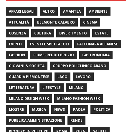
AFFARI LEGALI
ALTRO
AMANTEA
AMBIENTE
ATTUALITÀ
BELMONTE CALABRO
CINEMA
COSENZA
CULTURA
DIVERTIMENTO
ESTATE
EVENTI
EVENTI E SPETTACOLI
FALCONARA ALBANESE
FASHION
FIUMEFREDDO BRUZIO
GASTRONOMIA
GIOVANI & SOCIETÀ
GRUPPO POLICLINICO ABANO
GUARDIA PIEMONTESE
LAGO
LAVORO
LETTERATURA
LIFESTYLE
MILANO
MILANO DESIGN WEEK
MILANO FASHION WEEK
MOSTRE
MUSICA
NEWS
PAOLA
POLITICA
PUBBLICA AMMINISTRAZIONE
RENDE
RIONERO IN VULTURE
ROMA
RUFA
SALUTE