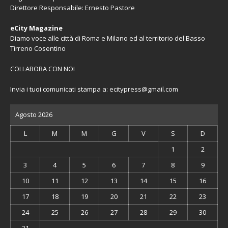
Direttore Responsabile: Ernesto Pastore
eCity Magazine
Diamo voce alle città di Roma e Milano ed al territorio del Basso
Tirreno Cosentino
COLLABORA CON NOI
Invia i tuoi comunicati stampa a:
ecitypress@gmail.com
Agosto 2026
L
M
M
G
V
S
D
1
2
3
4
5
6
7
8
9
10
11
12
13
14
15
16
17
18
19
20
21
22
23
24
25
26
27
28
29
30