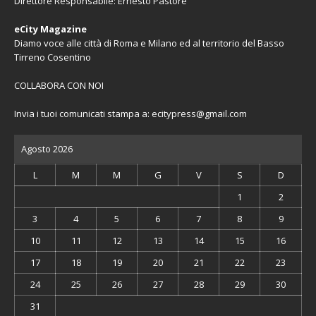
Direttore Responsabile: Ernesto Pastore
eCity Magazine
Diamo voce alle città di Roma e Milano ed al territorio del Basso
Tirreno Cosentino
COLLABORA CON NOI
Invia i tuoi comunicati stampa a:
ecitypress@gmail.com
Agosto 2026
L
M
M
G
V
S
D
1
2
3
4
5
6
7
8
9
10
11
12
13
14
15
16
17
18
19
20
21
22
23
24
25
26
27
28
29
30
31