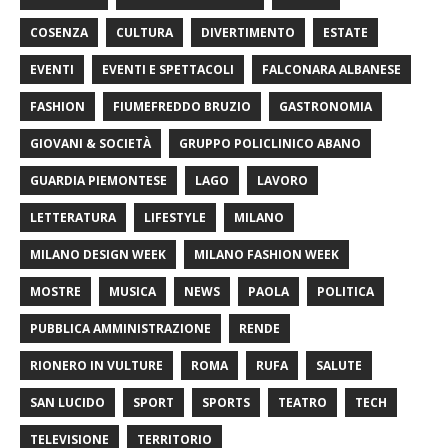
COSENZA
CULTURA
DIVERTIMENTO
ESTATE
EVENTI
EVENTI E SPETTACOLI
FALCONARA ALBANESE
FASHION
FIUMEFREDDO BRUZIO
GASTRONOMIA
GIOVANI & SOCIETÀ
GRUPPO POLICLINICO ABANO
GUARDIA PIEMONTESE
LAGO
LAVORO
LETTERATURA
LIFESTYLE
MILANO
MILANO DESIGN WEEK
MILANO FASHION WEEK
MOSTRE
MUSICA
NEWS
PAOLA
POLITICA
PUBBLICA AMMINISTRAZIONE
RENDE
RIONERO IN VULTURE
ROMA
RUFA
SALUTE
SAN LUCIDO
SPORT
SPORTS
TEATRO
TECH
TELEVISIONE
TERRITORIO