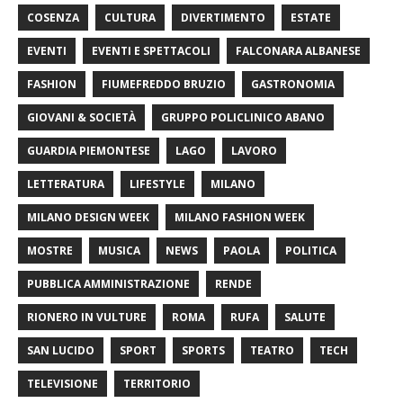
COSENZA
CULTURA
DIVERTIMENTO
ESTATE
EVENTI
EVENTI E SPETTACOLI
FALCONARA ALBANESE
FASHION
FIUMEFREDDO BRUZIO
GASTRONOMIA
GIOVANI & SOCIETÀ
GRUPPO POLICLINICO ABANO
GUARDIA PIEMONTESE
LAGO
LAVORO
LETTERATURA
LIFESTYLE
MILANO
MILANO DESIGN WEEK
MILANO FASHION WEEK
MOSTRE
MUSICA
NEWS
PAOLA
POLITICA
PUBBLICA AMMINISTRAZIONE
RENDE
RIONERO IN VULTURE
ROMA
RUFA
SALUTE
SAN LUCIDO
SPORT
SPORTS
TEATRO
TECH
TELEVISIONE
TERRITORIO