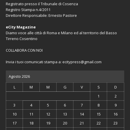
Registrato presso il Tribunale di Cosenza
Registro Stampa n.4/2011
Direttore Responsabile: Ernesto Pastore
eCity Magazine
Diamo voce alle città di Roma e Milano ed al territorio del Basso
Tirreno Cosentino
COLLABORA CON NOI
Invia i tuoi comunicati stampa a:
ecitypress@gmail.com
Agosto 2026
L
M
M
G
V
S
D
1
2
3
4
5
6
7
8
9
10
11
12
13
14
15
16
17
18
19
20
21
22
23