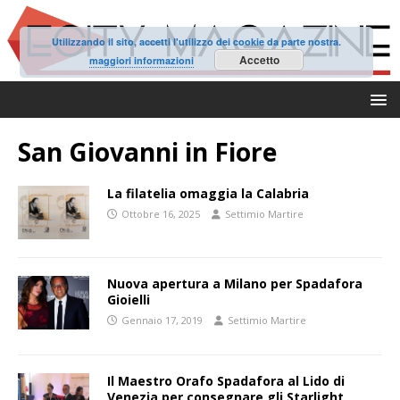
Utilizzando il sito, accetti l'utilizzo dei cookie da parte nostra.
Accetto
maggiori informazioni
San Giovanni in Fiore
La filatelia omaggia la Calabria
Ottobre 16, 2025
Settimio Martire
Nuova apertura a Milano per Spadafora
Gioielli
Gennaio 17, 2019
Settimio Martire
Il Maestro Orafo Spadafora al Lido di
Venezia per consegnare gli Starlight