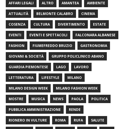
AFFARI LEGALI
ALTRO
AMANTEA
AMBIENTE
ATTUALITÀ
BELMONTE CALABRO
CINEMA
COSENZA
CULTURA
DIVERTIMENTO
ESTATE
EVENTI
EVENTI E SPETTACOLI
FALCONARA ALBANESE
FASHION
FIUMEFREDDO BRUZIO
GASTRONOMIA
GIOVANI & SOCIETÀ
GRUPPO POLICLINICO ABANO
GUARDIA PIEMONTESE
LAGO
LAVORO
LETTERATURA
LIFESTYLE
MILANO
MILANO DESIGN WEEK
MILANO FASHION WEEK
MOSTRE
MUSICA
NEWS
PAOLA
POLITICA
PUBBLICA AMMINISTRAZIONE
RENDE
RIONERO IN VULTURE
ROMA
RUFA
SALUTE