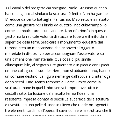
<<Il cavallo del progetto-ha spiegato Paolo Grassino quando
ha consegnato al sindaco la scultura- è ferito. Non ha gambe.
E’ reduce da cento battaglie. Fantasma. E’ sorretto e innalzato
come una giostra per i bimbi da quattro linee-tubi-trampoli o
come le impalcature di un cantiere. Non c’è trionfo in questo
gesto ma la radicale volontà di staccare l’opera e il mito dalla
superficie della terra. Sradicare il monumento equestre dal
terreno crea un meccanismo che riconverte l’oggetto
materiale in dispositivo per accompagnare l’osservatore su
una dimensione immateriale. Qualcosa di più simile
all’inesprimibile, al segreto.Il re guerriero è in piedi e con i piedi
rimane collegato al suo destriero, non si abbandonano, hanno
un comune destino. La figura riemerge dall’acqua e ci interroga
dopo secoli. Uno scarto temporale. Forse il mito come la
scultura rimane in quel limbo senza tempo dove tutto è
cristallizzato. La fusione del metallo ferma l’idea, una
resistente impresa donata ai secoli.La superficie della scultura
è rivestita da una pelle di linee in rilievo che rende omogenei i
tre elementi cardini dell’opera. Il cavallo, il re e la struttura che li