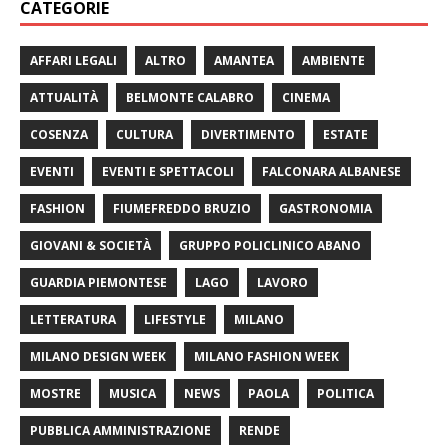
CATEGORIE
AFFARI LEGALI
ALTRO
AMANTEA
AMBIENTE
ATTUALITÀ
BELMONTE CALABRO
CINEMA
COSENZA
CULTURA
DIVERTIMENTO
ESTATE
EVENTI
EVENTI E SPETTACOLI
FALCONARA ALBANESE
FASHION
FIUMEFREDDO BRUZIO
GASTRONOMIA
GIOVANI & SOCIETÀ
GRUPPO POLICLINICO ABANO
GUARDIA PIEMONTESE
LAGO
LAVORO
LETTERATURA
LIFESTYLE
MILANO
MILANO DESIGN WEEK
MILANO FASHION WEEK
MOSTRE
MUSICA
NEWS
PAOLA
POLITICA
PUBBLICA AMMINISTRAZIONE
RENDE