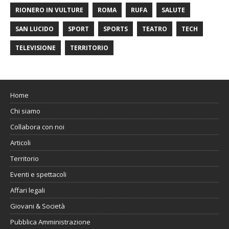
RIONERO IN VULTURE
ROMA
RUFA
SALUTE
SAN LUCIDO
SPORT
SPORTS
TEATRO
TECH
TELEVISIONE
TERRITORIO
Home
Chi siamo
Collabora con noi
Articoli
Territorio
Eventi e spettacoli
Affari legali
Giovani & Società
Pubblica Amministrazione