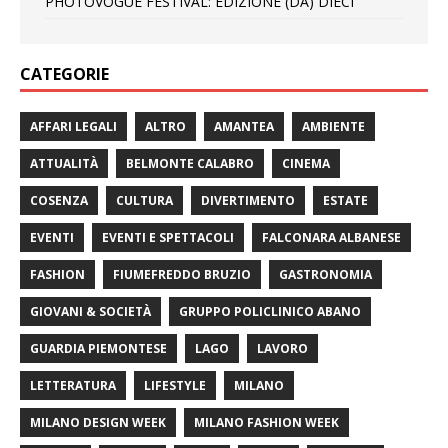
PHOTOVOGUE FESTIVAL: EDIZIONE (DA) DIECI
CATEGORIE
AFFARI LEGALI
ALTRO
AMANTEA
AMBIENTE
ATTUALITÀ
BELMONTE CALABRO
CINEMA
COSENZA
CULTURA
DIVERTIMENTO
ESTATE
EVENTI
EVENTI E SPETTACOLI
FALCONARA ALBANESE
FASHION
FIUMEFREDDO BRUZIO
GASTRONOMIA
GIOVANI & SOCIETÀ
GRUPPO POLICLINICO ABANO
GUARDIA PIEMONTESE
LAGO
LAVORO
LETTERATURA
LIFESTYLE
MILANO
MILANO DESIGN WEEK
MILANO FASHION WEEK