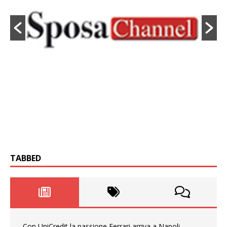
TABBED
Con UniCredit la passione Ferrari arriva a Napoli