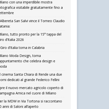
ilano con una imperdibile mostra
otografica visitabile gratuitamente fino a
ettembre
’Albereta San Salvi vince il Torneo Claudio
atania:
ilano, tutto pronto per la 15° tappa del
iro d’Italia 2026
l Giro d’Italia torna in Calabria
ilano Moda Design, torna
’appuntamento che celebra design e
oda
l cinema Santa Chiara di Rende una due
iorni dedicati al grande Federico Fellini
pre il nuovo mercato agricolo coperto di
ampagna Amica nel cuore di Milano
er la MDW in Via Tortona si raccontano
0 anni di Saloni all’aperto