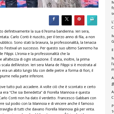
M
f
s
L
C
o definitivamente la sua 67esima bandierina. Ieri sera,
M
untata. Carlo Conti è riuscito, per il terzo anno di fila, a non
G
ubblico. Sono stati la bravura, la professionalità, la tenacia
esto Festival un successo. Per questo suo ultimo Sanremo ha
I
 Filippi. L’ironia e la professionalità che la
M
ll’altezza di ogni situazione. È stata, inoltre, la prima
l
cala dell’Ariston. Ieri sera Maria de Filippi si è mostrata al
m
 era un abito lungo blu con delle pietre a forma di fiori, il
iume nella parte inferiore.
A
g
dove tutto può accadere. A volte ciò che è scontato e certo
A
ria era “Che sia Benedetta” di Fiorella Mannoia e questa
C
Carlo Conti non ha dato il verdetto. Francesco Gabbani con
sere sul podio con la Mannoia e di vincere anche il famoso
P
raviglia di tutti che davano Fiorella Mannoia già per vinta.
1