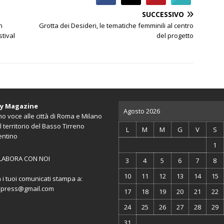
SUCCESSIVO
n
Grotta dei Desideri, le tematiche femminili al centro
stival
del progetto
ty Magazine
Agosto 2026
o voce alle città di Roma e Milano
l territorio del Basso Tirreno
L
M
M
G
V
S
entino
1
LABORA CON NOI
3
4
5
6
7
8
10
11
12
13
14
15
a i tuoi comunicati stampa a:
ypress@gmail.com
17
18
19
20
21
22
24
25
26
27
28
29
31