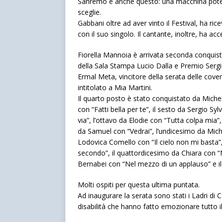
Sanremo è anche questo: una macchina potente
sceglie.
Gabbani oltre ad aver vinto il Festival, ha ric
con il suo singolo. Il cantante, inoltre, ha acc
Fiorella Mannoia è arrivata seconda conquista
della Sala Stampa Lucio Dalla e Premio Sergio
Ermal Meta, vincitore della serata delle cover
intitolato a Mia Martini.
Il quarto posto è stato conquistato da Michele 
con “Fatti bella per te”, il sesto da Sergio S
via”, l’ottavo da Elodie con “Tutta colpa mia”,
da Samuel con “Vedrai”, l’undicesimo da Miche
Lodovica Comello con “Il cielo non mi basta”
secondo”, il quattordicesimo da Chiara con “
Bernabei con “Nel mezzo di un applauso” e il
Molti ospiti per questa ultima puntata.
Ad inaugurare la serata sono stati i Ladri di 
disabilità che hanno fatto emozionare tutto il