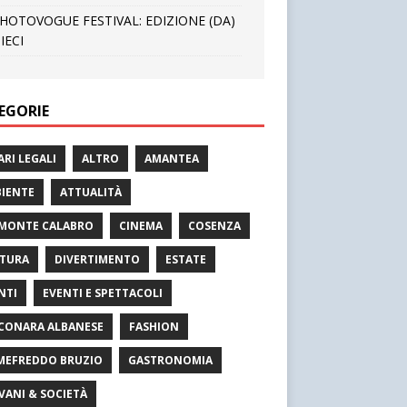
HOTOVOGUE FESTIVAL: EDIZIONE (DA)
IECI
EGORIE
ARI LEGALI
ALTRO
AMANTEA
IENTE
ATTUALITÀ
MONTE CALABRO
CINEMA
COSENZA
TURA
DIVERTIMENTO
ESTATE
NTI
EVENTI E SPETTACOLI
CONARA ALBANESE
FASHION
MEFREDDO BRUZIO
GASTRONOMIA
VANI & SOCIETÀ