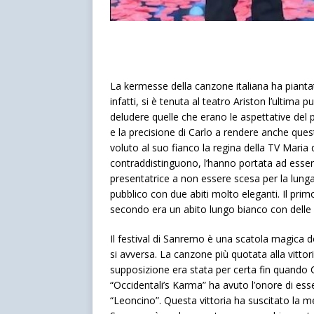
La kermesse della canzone italiana ha piantat
infatti, si è tenuta al teatro Ariston l’ultima p
deludere quelle che erano le aspettative del p
e la precisione di Carlo a rendere anche qu
voluto al suo fianco la regina della TV Maria de
contraddistinguono, l’hanno portata ad essere a
presentatrice a non essere scesa per la lunga s
pubblico con due abiti molto eleganti. Il primo
secondo era un abito lungo bianco con delle p
Il festival di Sanremo è una scatola magica 
si avversa. La canzone più quotata alla vitto
supposizione era stata per certa fin quando 
“Occidentali’s Karma” ha avuto l’onore di es
“Leoncino”. Questa vittoria ha suscitato la me