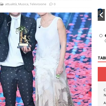
attualità
,
Musica
,
Televisione
0
TAB
C
N
A