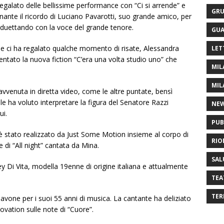
egalato delle bellissime performance con “Ci si arrende” e
GRU
ante il ricordo di Luciano Pavarotti, suo grande amico, per
, duettando con la voce del grande tenore.
GUA
e ci ha regalato qualche momento di risate, Alessandra
LET
ntato la nuova fiction “C’era una volta studio uno” che
MIL
MIL
avvenuta in diretta video, come le altre puntate, bensì
ale ha voluto interpretare la figura del Senatore Razzi
NE
ui.
PUB
è stato realizzato da Just Some Motion insieme al corpo di
RIO
 di “All night” cantata da Mina.
SAL
y Di Vita, modella 19enne di origine italiana e attualmente
TEA
TER
Pavone per i suoi 55 anni di musica. La cantante ha deliziato
vation sulle note di “Cuore”.