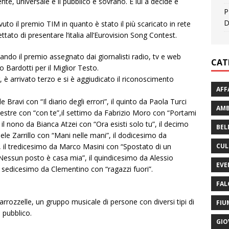
, universale e il pubblico è sovrano. È lui a decide e
P
D
evuto il premio TIM in quanto è stato il più scaricato in rete
ettato di presentare l’italia all’Eurovision Song Contest.
ndo il premio assegnato dai giornalisti radio, tv e web
CAT
 Bardotti per il Miglior Testo.
, è arrivato terzo e si è aggiudicato il riconoscimento
AFF
Bravi con “Il diario degli errori”, il quinto da Paola Turci
AMB
ylvestre con “con te”,il settimo da Fabrizio Moro con “Portami
 il nono da Bianca Atzei con “Ora esisti solo tu”, il decimo
BEL
le Zarrillo con “Mani nelle mani”, il dodicesimo da
, il tredicesimo da Marco Masini con “Spostato di un
CUL
Nessun posto è casa mia”, il quindicesimo da Alessio
EVE
 sedicesimo da Clementino con “ragazzi fuori”.
FAL
Carrozzelle, un gruppo musicale di persone con diversi tipi di
FIU
 pubblico.
GIO