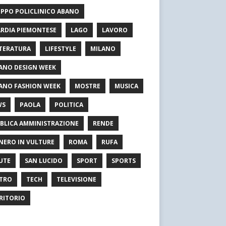
PPO POLICLINICO ABANO
RDIA PIEMONTESE
LAGO
LAVORO
TERATURA
LIFESTYLE
MILANO
ANO DESIGN WEEK
ANO FASHION WEEK
MOSTRE
MUSICA
WS
PAOLA
POLITICA
BLICA AMMINISTRAZIONE
RENDE
NERO IN VULTURE
ROMA
RUFA
UTE
SAN LUCIDO
SPORT
SPORTS
TRO
TECH
TELEVISIONE
RITORIO