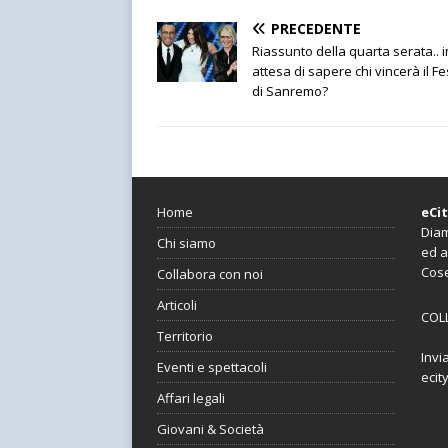
PRECEDENTE
Riassunto della quarta serata.. i
attesa di sapere chi vincerà il Fe
di Sanremo?
Home
eCi
Diam
Chi siamo
ed a
Cos
Collabora con noi
Articoli
COL
Territorio
Invi
Eventi e spettacoli
ecit
Affari legali
Giovani & Società