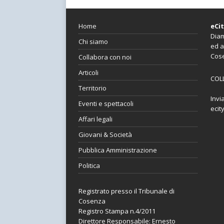
Home
eCi
Diam
Chi siamo
ed a
Cos
Collabora con noi
Articoli
COL
Territorio
Invi
Eventi e spettacoli
ecit
Affari legali
Giovani & Società
Pubblica Amministrazione
Politica
Registrato presso il Tribunale di
Cosenza
Registro Stampa n.4/2011
Direttore Responsabile: Ernesto