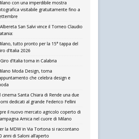
ilano con una imperdibile mostra
otografica visitabile gratuitamente fino a
ettembre
’Albereta San Salvi vince il Torneo Claudio
atania:
ilano, tutto pronto per la 15° tappa del
iro d’Italia 2026
l Giro d’Italia torna in Calabria
ilano Moda Design, torna
’appuntamento che celebra design e
oda
l cinema Santa Chiara di Rende una due
iorni dedicati al grande Federico Fellini
pre il nuovo mercato agricolo coperto di
ampagna Amica nel cuore di Milano
er la MDW in Via Tortona si raccontano
0 anni di Saloni all’aperto