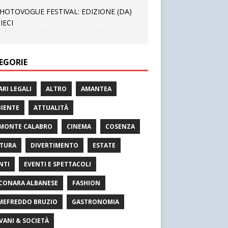
HOTOVOGUE FESTIVAL: EDIZIONE (DA)
IECI
EGORIE
ARI LEGALI
ALTRO
AMANTEA
IENTE
ATTUALITÀ
MONTE CALABRO
CINEMA
COSENZA
TURA
DIVERTIMENTO
ESTATE
NTI
EVENTI E SPETTACOLI
CONARA ALBANESE
FASHION
MEFREDDO BRUZIO
GASTRONOMIA
VANI & SOCIETÀ