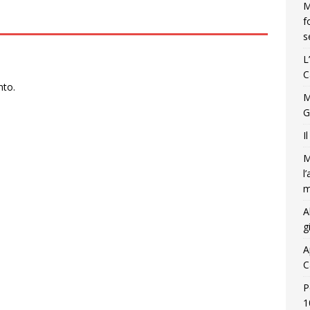
M
f
s
L
C
nto.
M
G
I
M
l
m
A
g
A
C
P
1