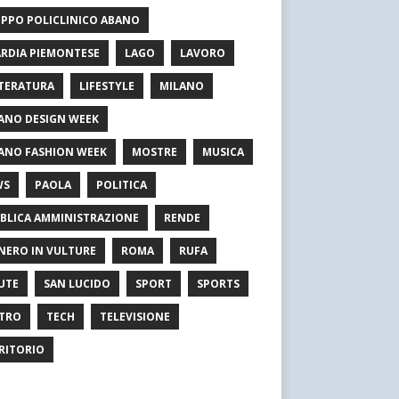
PPO POLICLINICO ABANO
RDIA PIEMONTESE
LAGO
LAVORO
TERATURA
LIFESTYLE
MILANO
ANO DESIGN WEEK
ANO FASHION WEEK
MOSTRE
MUSICA
WS
PAOLA
POLITICA
BLICA AMMINISTRAZIONE
RENDE
NERO IN VULTURE
ROMA
RUFA
UTE
SAN LUCIDO
SPORT
SPORTS
TRO
TECH
TELEVISIONE
RITORIO