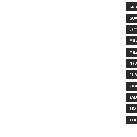
GRU
GUA
LET
MIL
MIL
NE
PUB
RIO
SAL
TEA
TER