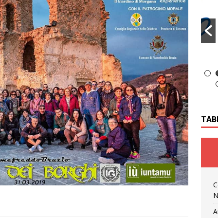
TAB
C
N
A