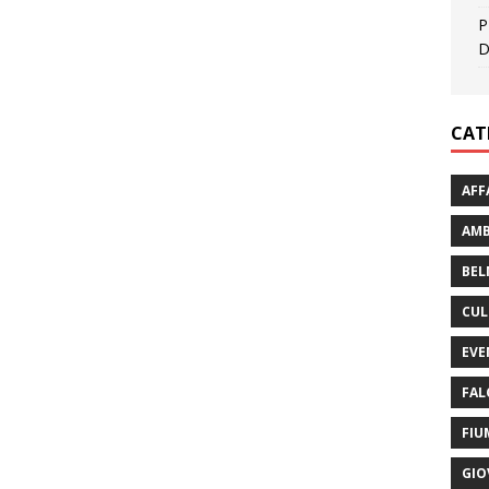
P
D
CAT
AFF
AMB
BEL
CUL
EVE
FAL
FIU
GIO