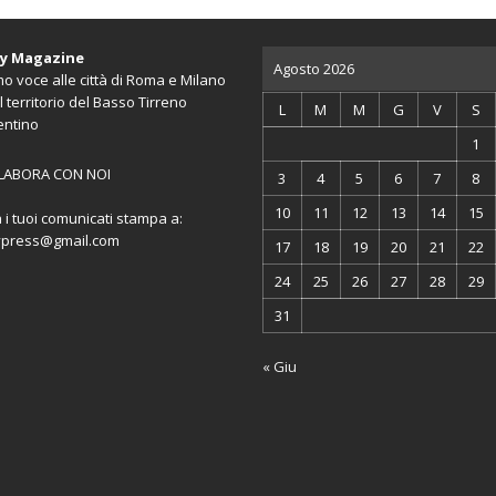
ty Magazine
Agosto 2026
o voce alle città di Roma e Milano
l territorio del Basso Tirreno
L
M
M
G
V
S
entino
1
LABORA CON NOI
3
4
5
6
7
8
10
11
12
13
14
15
a i tuoi comunicati stampa a:
ypress@gmail.com
17
18
19
20
21
22
24
25
26
27
28
29
31
« Giu