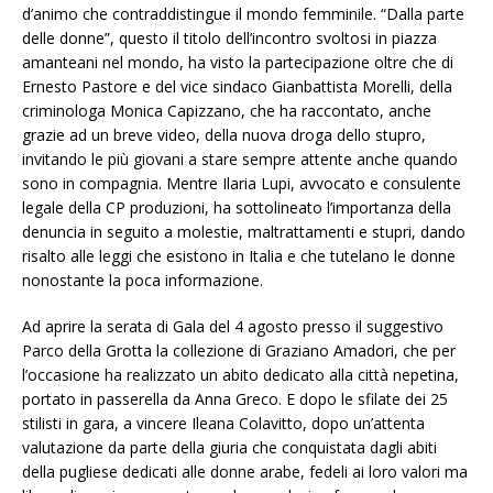
d’animo che contraddistingue il mondo femminile. “Dalla parte
delle donne”, questo il titolo dell’incontro svoltosi in piazza
amanteani nel mondo, ha visto la partecipazione oltre che di
Ernesto Pastore e del vice sindaco Gianbattista Morelli, della
criminologa Monica Capizzano, che ha raccontato, anche
grazie ad un breve video, della nuova droga dello stupro,
invitando le più giovani a stare sempre attente anche quando
sono in compagnia. Mentre Ilaria Lupi, avvocato e consulente
legale della CP produzioni, ha sottolineato l’importanza della
denuncia in seguito a molestie, maltrattamenti e stupri, dando
risalto alle leggi che esistono in Italia e che tutelano le donne
nonostante la poca informazione.
Ad aprire la serata di Gala del 4 agosto presso il suggestivo
Parco della Grotta la collezione di Graziano Amadori, che per
l’occasione ha realizzato un abito dedicato alla città nepetina,
portato in passerella da Anna Greco. E dopo le sfilate dei 25
stilisti in gara, a vincere Ileana Colavitto, dopo un’attenta
valutazione da parte della giuria che conquistata dagli abiti
della pugliese dedicati alle donne arabe, fedeli ai loro valori ma