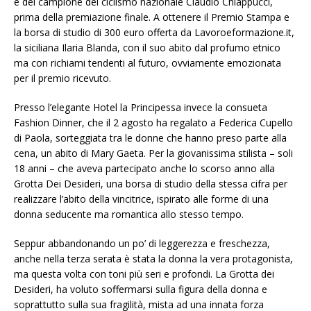
e del campione del ciclismo nazionale Claudio Chiappucci,
prima della premiazione finale. A ottenere il Premio Stampa e
la borsa di studio di 300 euro offerta da Lavoroeformazione.it,
la siciliana Ilaria Blanda, con il suo abito dal profumo etnico
ma con richiami tendenti al futuro, ovviamente emozionata
per il premio ricevuto.
Presso l’elegante Hotel la Principessa invece la consueta
Fashion Dinner, che il 2 agosto ha regalato a Federica Cupello
di Paola, sorteggiata tra le donne che hanno preso parte alla
cena, un abito di Mary Gaeta. Per la giovanissima stilista – soli
18 anni – che aveva partecipato anche lo scorso anno alla
Grotta Dei Desideri, una borsa di studio della stessa cifra per
realizzare l’abito della vincitrice, ispirato alle forme di una
donna seducente ma romantica allo stesso tempo.
Seppur abbandonando un po’ di leggerezza e freschezza,
anche nella terza serata è stata la donna la vera protagonista,
ma questa volta con toni più seri e profondi. La Grotta dei
Desideri, ha voluto soffermarsi sulla figura della donna e
soprattutto sulla sua fragilità, mista ad una innata forza