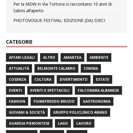
Per la MDW in Via Tortona si raccontano 10 anni di
Saloni all’aperto
PHOTOVOGUE FESTIVAL: EDIZIONE (DA) DIECI
CATEGORIE
AFFARI LEGALI
ALTRO
AMANTEA
AMBIENTE
ATTUALITÀ
BELMONTE CALABRO
CINEMA
COSENZA
CULTURA
DIVERTIMENTO
ESTATE
EVENTI
EVENTI E SPETTACOLI
FALCONARA ALBANESE
FASHION
FIUMEFREDDO BRUZIO
GASTRONOMIA
GIOVANI & SOCIETÀ
GRUPPO POLICLINICO ABANO
GUARDIA PIEMONTESE
LAGO
LAVORO