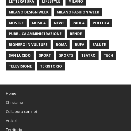
LETTERATURA
LIFESTYLE
MILANO
MILANO DESIGN WEEK
MILANO FASHION WEEK
MOSTRE
MUSICA
NEWS
PAOLA
POLITICA
PUBBLICA AMMINISTRAZIONE
RENDE
RIONERO IN VULTURE
ROMA
RUFA
SALUTE
SAN LUCIDO
SPORT
SPORTS
TEATRO
TECH
TELEVISIONE
TERRITORIO
Home
Chi siamo
Collabora con noi
Articoli
Territorio