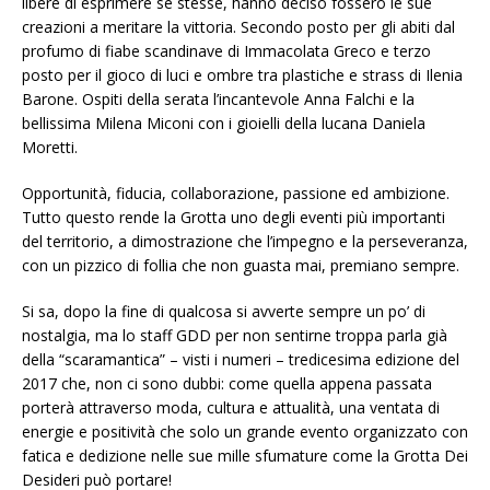
libere di esprimere se stesse, hanno deciso fossero le sue
creazioni a meritare la vittoria. Secondo posto per gli abiti dal
profumo di fiabe scandinave di Immacolata Greco e terzo
posto per il gioco di luci e ombre tra plastiche e strass di Ilenia
Barone. Ospiti della serata l’incantevole Anna Falchi e la
bellissima Milena Miconi con i gioielli della lucana Daniela
Moretti.
Opportunità, fiducia, collaborazione, passione ed ambizione.
Tutto questo rende la Grotta uno degli eventi più importanti
del territorio, a dimostrazione che l’impegno e la perseveranza,
con un pizzico di follia che non guasta mai, premiano sempre.
Si sa, dopo la fine di qualcosa si avverte sempre un po’ di
nostalgia, ma lo staff GDD per non sentirne troppa parla già
della “scaramantica” – visti i numeri – tredicesima edizione del
2017 che, non ci sono dubbi: come quella appena passata
porterà attraverso moda, cultura e attualità, una ventata di
energie e positività che solo un grande evento organizzato con
fatica e dedizione nelle sue mille sfumature come la Grotta Dei
Desideri può portare!