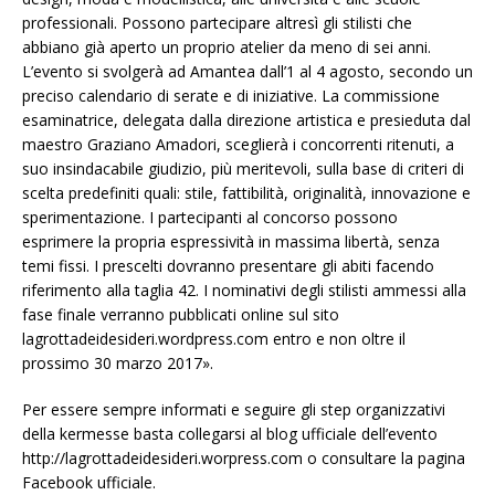
professionali. Possono partecipare altresì gli stilisti che
abbiano già aperto un proprio atelier da meno di sei anni.
L’evento si svolgerà ad Amantea dall’1 al 4 agosto, secondo un
preciso calendario di serate e di iniziative. La commissione
esaminatrice, delegata dalla direzione artistica e presieduta dal
maestro Graziano Amadori, sceglierà i concorrenti ritenuti, a
suo insindacabile giudizio, più meritevoli, sulla base di criteri di
scelta predefiniti quali: stile, fattibilità, originalità, innovazione e
sperimentazione. I partecipanti al concorso possono
esprimere la propria espressività in massima libertà, senza
temi fissi. I prescelti dovranno presentare gli abiti facendo
riferimento alla taglia 42. I nominativi degli stilisti ammessi alla
fase finale verranno pubblicati online sul sito
lagrottadeidesideri.wordpress.com entro e non oltre il
prossimo 30 marzo 2017».
Per essere sempre informati e seguire gli step organizzativi
della kermesse basta collegarsi al blog ufficiale dell’evento
http://lagrottadeidesideri.worpress.com o consultare la pagina
Facebook ufficiale.