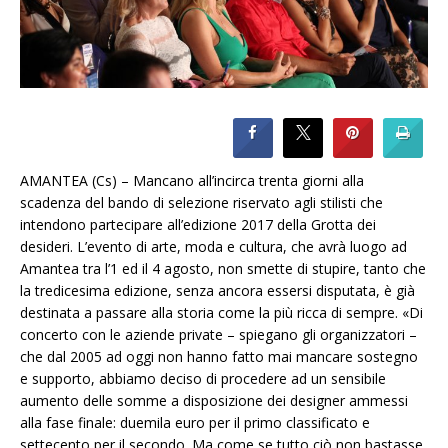
AMANTEA (Cs) – Mancano all’incirca trenta giorni alla
scadenza del bando di selezione riservato agli stilisti che
intendono partecipare all’edizione 2017 della Grotta dei
desideri. L’evento di arte, moda e cultura, che avrà luogo ad
Amantea tra l’1 ed il 4 agosto, non smette di stupire, tanto che
la tredicesima edizione, senza ancora essersi disputata, è già
destinata a passare alla storia come la più ricca di sempre. «Di
concerto con le aziende private – spiegano gli organizzatori –
che dal 2005 ad oggi non hanno fatto mai mancare sostegno
e supporto, abbiamo deciso di procedere ad un sensibile
aumento delle somme a disposizione dei designer ammessi
alla fase finale: duemila euro per il primo classificato e
settecento per il secondo. Ma come se tutto ciò non bastasse