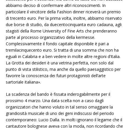
abbiamo deciso di confermare altri riconoscimenti. In
particolare il vincitore della Fashion dinner riceverà un premio
di trecento euro. Per la prima volta, inoltre, abbiamo riservato
due borse di studio, da duecentocinquanta euro cadauna, agli
stagisti della Rome University of Fine Arts che prenderanno
parte al processo organizzativo della kermesse.
Complessivamente il fondo capitale disponibile è pari a
tremilacinquecento euro. Si tratta di una somma che non ha
eguali in Calabria e a ben vedere in molte altre regioni d’Italia.
La Grotta dei desideri è una vetrina perfetta, non solo dal
punto di vista stilistico, ma anche da quello paesaggistico per
favorire la conoscenza dei futuri protagonisti dell’arte
sartoriale italiana».
La scadenza del bando è fissata inderogabilmente per il
prossimo 4 marzo. Una data scelta non a caso dagli
organizzatori che hanno voluto in tal senso omaggiare la
grandiosità musicale di uno dei geni indiscussi del periodo
contemporaneo: Lucio Dalla. In molti ignorano il legame che il
cantautore bolognese aveva con la moda, non ricordando che