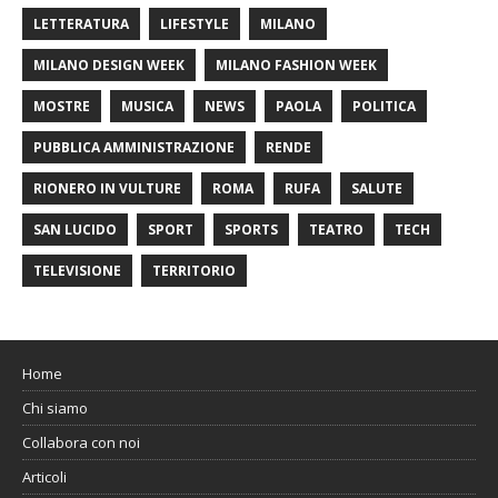
LETTERATURA
LIFESTYLE
MILANO
MILANO DESIGN WEEK
MILANO FASHION WEEK
MOSTRE
MUSICA
NEWS
PAOLA
POLITICA
PUBBLICA AMMINISTRAZIONE
RENDE
RIONERO IN VULTURE
ROMA
RUFA
SALUTE
SAN LUCIDO
SPORT
SPORTS
TEATRO
TECH
TELEVISIONE
TERRITORIO
Home
Chi siamo
Collabora con noi
Articoli