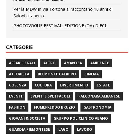
Per la MDW in Via Tortona si raccontano 10 anni di
Saloni all’aperto
PHOTOVOGUE FESTIVAL: EDIZIONE (DA) DIECI
CATEGORIE
AFFARI LEGALI
ALTRO
AMANTEA
AMBIENTE
ATTUALITÀ
BELMONTE CALABRO
CINEMA
COSENZA
CULTURA
DIVERTIMENTO
ESTATE
EVENTI
EVENTI E SPETTACOLI
FALCONARA ALBANESE
FASHION
FIUMEFREDDO BRUZIO
GASTRONOMIA
GIOVANI & SOCIETÀ
GRUPPO POLICLINICO ABANO
GUARDIA PIEMONTESE
LAGO
LAVORO