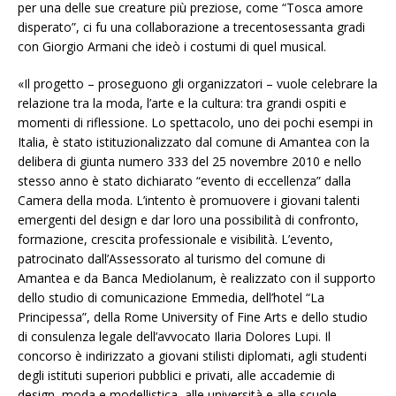
per una delle sue creature più preziose, come “Tosca amore
disperato”, ci fu una collaborazione a trecentosessanta gradi
con Giorgio Armani che ideò i costumi di quel musical.
«Il progetto – proseguono gli organizzatori – vuole celebrare la
relazione tra la moda, l’arte e la cultura: tra grandi ospiti e
momenti di riflessione. Lo spettacolo, uno dei pochi esempi in
Italia, è stato istituzionalizzato dal comune di Amantea con la
delibera di giunta numero 333 del 25 novembre 2010 e nello
stesso anno è stato dichiarato “evento di eccellenza” dalla
Camera della moda. L’intento è promuovere i giovani talenti
emergenti del design e dar loro una possibilità di confronto,
formazione, crescita professionale e visibilità. L’evento,
patrocinato dall’Assessorato al turismo del comune di
Amantea e da Banca Mediolanum, è realizzato con il supporto
dello studio di comunicazione Emmedia, dell’hotel “La
Principessa”, della Rome University of Fine Arts e dello studio
di consulenza legale dell’avvocato Ilaria Dolores Lupi. Il
concorso è indirizzato a giovani stilisti diplomati, agli studenti
degli istituti superiori pubblici e privati, alle accademie di
design, moda e modellistica, alle università e alle scuole