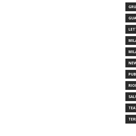
GRU
GUA
LET
MIL
MIL
NE
PUB
RIO
SAL
TEA
TER