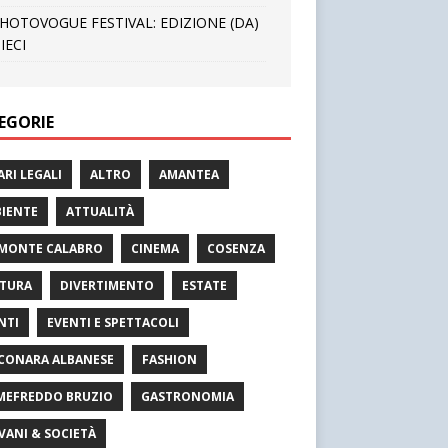
HOTOVOGUE FESTIVAL: EDIZIONE (DA)
IECI
EGORIE
ARI LEGALI
ALTRO
AMANTEA
IENTE
ATTUALITÀ
MONTE CALABRO
CINEMA
COSENZA
TURA
DIVERTIMENTO
ESTATE
NTI
EVENTI E SPETTACOLI
CONARA ALBANESE
FASHION
MEFREDDO BRUZIO
GASTRONOMIA
VANI & SOCIETÀ