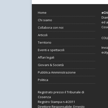
Home
eCi
Diam
Chi siamo
ed a
Cos
Collabora con noi
Articoli
COL
Territorio
Invi
Eventi e spettacoli
ecit
Affari legali
Giovani & Società
Pubblica Amministrazione
Politica
Registrato presso il Tribunale di
Cosenza
Registro Stampa n.4/2011
Direttore Responsabile: Ernesto