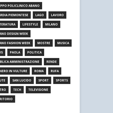
PPO POLICLINICO ABANO
RDIA PIEMONTESE
LAGO
LAVORO
TERATURA
LIFESTYLE
MILANO
ANO DESIGN WEEK
ANO FASHION WEEK
MOSTRE
MUSICA
WS
PAOLA
POLITICA
BLICA AMMINISTRAZIONE
RENDE
NERO IN VULTURE
ROMA
RUFA
UTE
SAN LUCIDO
SPORT
SPORTS
TRO
TECH
TELEVISIONE
RITORIO