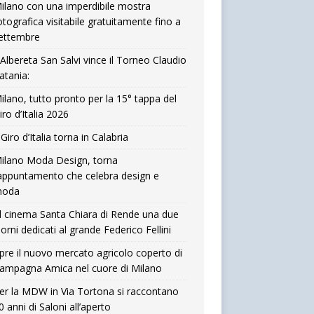
ilano con una imperdibile mostra
otografica visitabile gratuitamente fino a
ettembre
’Albereta San Salvi vince il Torneo Claudio
atania:
ilano, tutto pronto per la 15° tappa del
iro d’Italia 2026
l Giro d’Italia torna in Calabria
ilano Moda Design, torna
’appuntamento che celebra design e
oda
l cinema Santa Chiara di Rende una due
iorni dedicati al grande Federico Fellini
pre il nuovo mercato agricolo coperto di
ampagna Amica nel cuore di Milano
er la MDW in Via Tortona si raccontano
0 anni di Saloni all’aperto