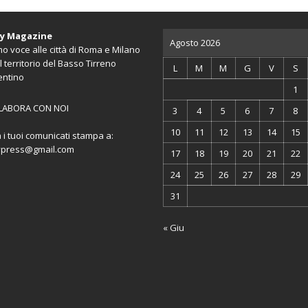
ty Magazine
Agosto 2026
o voce alle città di Roma e Milano
l territorio del Basso Tirreno
L
M
M
G
V
S
entino
1
LABORA CON NOI
3
4
5
6
7
8
10
11
12
13
14
15
a i tuoi comunicati stampa a:
ypress@gmail.com
17
18
19
20
21
22
24
25
26
27
28
29
31
« Giu