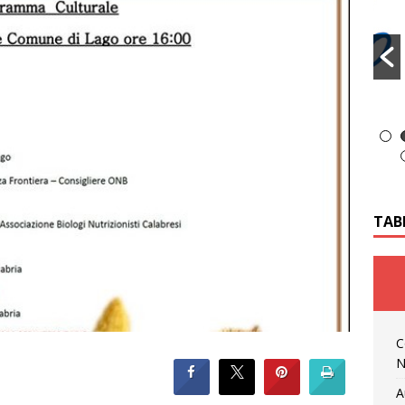
TAB
C
N
A