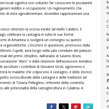
M
ioni locali significa non soltanto far conoscere le peculiarità
f
o generi reddito e occupazione. Un ragionamento che
s
punto di vista agroalimentare, dovrebbe rappresentare una
L
C
esso ottenuto la scorsa estate ad Aiello Calabro, il
M
o celebrare la castagna in tutte le sue forme.
G
e porte di Amantea si svolgerà un convegno su questo
tà organolettiche. L’incontro in questione, promosso dalla
I
ittorio Cupelli, avrà luogo nella sala consiliare del palazzo
M
onali del primo cittadino, dall’analisi di Saverio Bruni,
l
associazione “Abnc” e dalla relazione dell’assessore Annalisa
m
bile ascoltare i contributi di Giovanni Sicoli, agronomo e
strerà le malattie che colpiscono il castagno, e dello storico
A
petto socioculturale della castagna e delle tradizioni ad
g
ntervento di Tiziana Pellegrino, referente della condotta
A
 alle potenzialità della castagnicoltura in Calabria. A
C
P
1