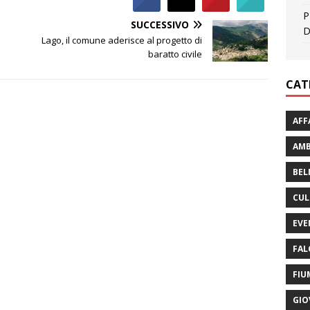
P
SUCCESSIVO
D
Lago, il comune aderisce al progetto di
baratto civile
CAT
AFF
AMB
BEL
CUL
EVE
FAL
FIU
GIO