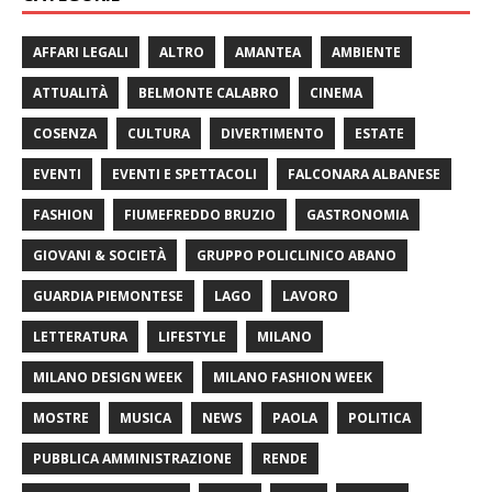
AFFARI LEGALI
ALTRO
AMANTEA
AMBIENTE
ATTUALITÀ
BELMONTE CALABRO
CINEMA
COSENZA
CULTURA
DIVERTIMENTO
ESTATE
EVENTI
EVENTI E SPETTACOLI
FALCONARA ALBANESE
FASHION
FIUMEFREDDO BRUZIO
GASTRONOMIA
GIOVANI & SOCIETÀ
GRUPPO POLICLINICO ABANO
GUARDIA PIEMONTESE
LAGO
LAVORO
LETTERATURA
LIFESTYLE
MILANO
MILANO DESIGN WEEK
MILANO FASHION WEEK
MOSTRE
MUSICA
NEWS
PAOLA
POLITICA
PUBBLICA AMMINISTRAZIONE
RENDE