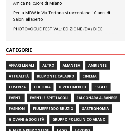
Amica nel cuore di Milano
Per la MDW in Via Tortona si raccontano 10 anni di
Saloni all’aperto
PHOTOVOGUE FESTIVAL: EDIZIONE (DA) DIECI
CATEGORIE
AFFARI LEGALI
ALTRO
AMANTEA
AMBIENTE
ATTUALITÀ
BELMONTE CALABRO
CINEMA
COSENZA
CULTURA
DIVERTIMENTO
ESTATE
EVENTI
EVENTI E SPETTACOLI
FALCONARA ALBANESE
FASHION
FIUMEFREDDO BRUZIO
GASTRONOMIA
GIOVANI & SOCIETÀ
GRUPPO POLICLINICO ABANO
GUARDIA PIEMONTESE
LAGO
LAVORO