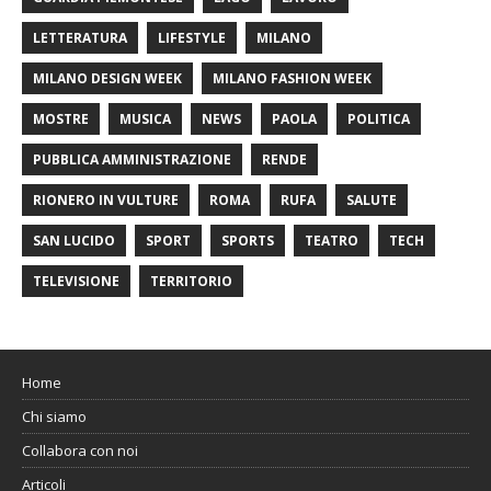
LETTERATURA
LIFESTYLE
MILANO
MILANO DESIGN WEEK
MILANO FASHION WEEK
MOSTRE
MUSICA
NEWS
PAOLA
POLITICA
PUBBLICA AMMINISTRAZIONE
RENDE
RIONERO IN VULTURE
ROMA
RUFA
SALUTE
SAN LUCIDO
SPORT
SPORTS
TEATRO
TECH
TELEVISIONE
TERRITORIO
Home
Chi siamo
Collabora con noi
Articoli