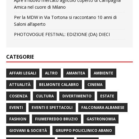
Apre il nuovo mercato agricolo coperto di Campagna
Amica nel cuore di Milano
Per la MDW in Via Tortona si raccontano 10 anni di
Saloni all’aperto
PHOTOVOGUE FESTIVAL: EDIZIONE (DA) DIECI
CATEGORIE
AFFARI LEGALI
ALTRO
AMANTEA
AMBIENTE
ATTUALITÀ
BELMONTE CALABRO
CINEMA
COSENZA
CULTURA
DIVERTIMENTO
ESTATE
EVENTI
EVENTI E SPETTACOLI
FALCONARA ALBANESE
FASHION
FIUMEFREDDO BRUZIO
GASTRONOMIA
GIOVANI & SOCIETÀ
GRUPPO POLICLINICO ABANO