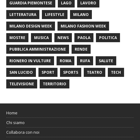
GUARDIA PIEMONTESE
LAGO
LAVORO
LETTERATURA
LIFESTYLE
MILANO
MILANO DESIGN WEEK
MILANO FASHION WEEK
MOSTRE
MUSICA
NEWS
PAOLA
POLITICA
PUBBLICA AMMINISTRAZIONE
RENDE
RIONERO IN VULTURE
ROMA
RUFA
SALUTE
SAN LUCIDO
SPORT
SPORTS
TEATRO
TECH
TELEVISIONE
TERRITORIO
Home
Chi siamo
Collabora con noi