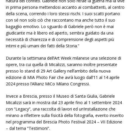
natura dei conflitti. Gabriele non solo ritrae la guerra ma la vive
in prima persona mettendosi accanto ai combattenti, al centro
della scena, correndo i loro stessi rischi. I suoi scatti portano
con sé non solo ciò che raccontano ma anche tutto il suo
bagaglio emotivo. Lo sguardo di Gabriele però non è mai
giudicante ma è libero ed aperto, sembra guidato da una
necessità di chiarezza e di comprensione degli aspetti più
intimi e più umani dei fatti della Storia.”
Durante la settimana dell’Art Week milanese una selezione di
opere, tra cui quella di Micalizzi, saranno inoltre presentate
presso lo stand di 29 Art Gallery nell’ambito della nuova
edizione di MIA Photo Fair che avrà luogo dall’11 al 14 aprile
2024 presso l’Allianz MiCo Milano Congressi.
Invece a Brescia, presso il Museo di Santa Giulia, Gabriele
Micalizzi sarà in mostra dal 23 aprile fino al 1 settembre 2024
con “Legacy”, una raccolta di lavori ed un’installazione che
mirano a riflettere sulla fisicità della fotografia, evento inserito
nel programma del Brescia Photo Festival 2024 – VII Edizione
– dal tema “Testimoni”.