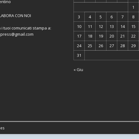
entino
1
LABORA CON NOI
3
4
5
6
7
8
10
11
12
13
14
15
a i tuoi comunicati stampa a:
ypress@gmail.com
17
18
19
20
21
22
24
25
26
27
28
29
31
« Giu
es