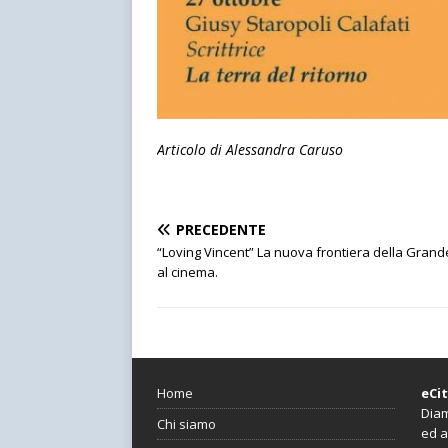
Articolo di Alessandra Caruso
PRECEDENTE
“Loving Vincent” La nuova frontiera della Grand
al cinema.
Home
eCi
Diam
Chi siamo
ed a