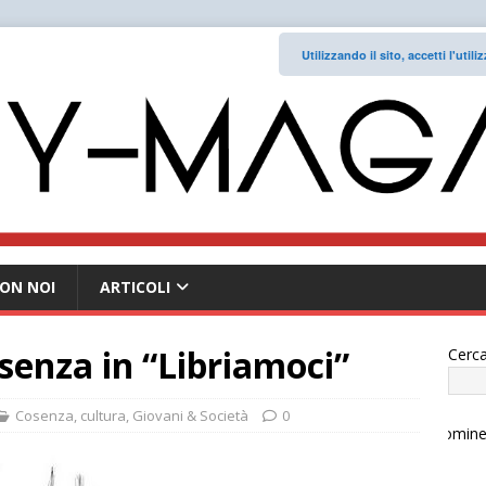
Utilizzando il sito, accetti l'uti
ON NOI
ARTICOLI
osenza in “Libriamoci”
Cerca
Cosenza
,
cultura
,
Giovani & Società
0