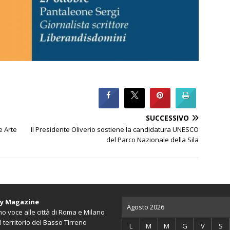
SUCCESSIVO
e Arte
Il Presidente Oliverio sostiene la candidatura UNESCO
del Parco Nazionale della Sila
ty Magazine
Agosto 2026
o voce alle città di Roma e Milano
l territorio del Basso Tirreno
L
M
M
G
V
S