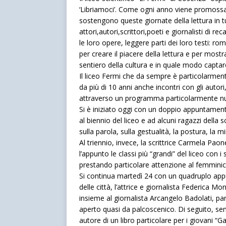
‘Libriamoci’. Come ogni anno viene promossa d
sostengono queste giornate della lettura in tut
attori,autori,scrittori,poeti e giornalisti di re
le loro opere, leggere parti dei loro testi: 
per creare il piacere della lettura e per most
sentiero della cultura e in quale modo captare
Il liceo Fermi che da sempre è particolarmente
da più di 10 anni anche incontri con gli autori,
attraverso un programma particolarmente nutr
Si è iniziato oggi con un doppio appuntament
al biennio del liceo e ad alcuni ragazzi dell
sulla parola, sulla gestualità, la postura, la m
Al triennio, invece, la scrittrice Carmela Pao
l’appunto le classi più “grandi” del liceo con
prestando particolare attenzione al femminic
Si continua martedì 24 con un quadruplo app
delle città, l’attrice e giornalista Federica M
insieme al giornalista Arcangelo Badolati, par
aperto quasi da palcoscenico. Di seguito, semp
autore di un libro particolare per i giovani “