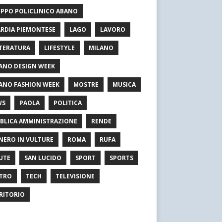
PPO POLICLINICO ABANO
RDIA PIEMONTESE
LAGO
LAVORO
TERATURA
LIFESTYLE
MILANO
ANO DESIGN WEEK
ANO FASHION WEEK
MOSTRE
MUSICA
WS
PAOLA
POLITICA
BLICA AMMINISTRAZIONE
RENDE
NERO IN VULTURE
ROMA
RUFA
UTE
SAN LUCIDO
SPORT
SPORTS
TRO
TECH
TELEVISIONE
RITORIO