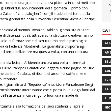
ibro come in una grande tavolozza pittorica in cui si mettono
P
io gli ultimi due appuntamenti della giornata. Il primo con
D
la Calabria” che dialogherà con gli studenti sul tema della
altra giornalista della “Provincia Cosentina” Alessia Principe,
CAT
dicata al triennio. Rosalba Baldino, giornalista di “Ten”
e di detenuti i quali, attraverso la struttura creativa, hanno
 solo di formazione e di scrittura ma anche psicologico.
AFF
a di Federica Montanelli. La giornalista proporrà agli
pre il tema dell’amore ma questa volta, con una caratura
AMB
BEL
ata alla lettura. Al biennio ancora una volta insieme ai
à Giusy Staropoli Calafati che leggerà alcune pagine del suo
CUL
he parla di Calabria, di ritorni, di amori, di sofferenze e
i ritornare.
EVE
e: il giornalista di “Repubblica” e scrittore Pantaleone Sergi
FAL
ticolarmente interessante che ci porta in un luogo fuori dal
ell’esistenza in cui vengono fuori una miriade di
FIU
tualità e alla formazione dei suoi studenti. Si apre al
GIO