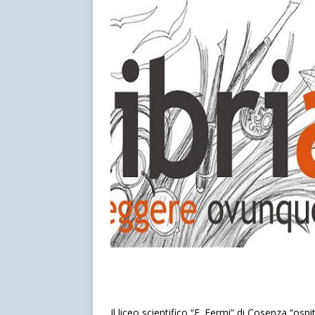
Il liceo scientifico “E. Fermi” di Cosenza “osp