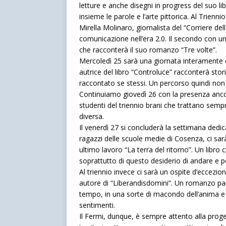
letture e anche disegni in progress del suo l
insieme le parole e l’arte pittorica. Al Trienn
Mirella Molinaro, giornalista del “Corriere del
comunicazione nell’era 2.0. Il secondo con un’
che racconterà il suo romanzo “Tre volte”.
Mercoledì 25 sarà una giornata interamente de
autrice del libro “Controluce” racconterà stori
raccontato se stessi. Un percorso quindi non
Continuiamo giovedì 26 con la presenza ancor
studenti del triennio brani che trattano sem
diversa.
Il venerdì 27 si concluderà la settimana dedic
ragazzi delle scuole medie di Cosenza, ci sar
ultimo lavoro “La terra del ritorno”. Un libro c
soprattutto di questo desiderio di andare e po
Al triennio invece ci sarà un ospite d’eccezion
autore di “Liberandisdomini”. Un romanzo par
tempo, in una sorte di macondo dell’anima e d
sentimenti.
Il Fermi, dunque, è sempre attento alla proget