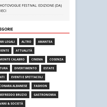
HOTOVOGUE FESTIVAL: EDIZIONE (DA)
IECI
EGORIE
ARI LEGALI
ALTRO
AMANTEA
IENTE
ATTUALITÀ
MONTE CALABRO
CINEMA
COSENZA
TURA
DIVERTIMENTO
ESTATE
NTI
EVENTI E SPETTACOLI
CONARA ALBANESE
FASHION
MEFREDDO BRUZIO
GASTRONOMIA
VANI & SOCIETÀ