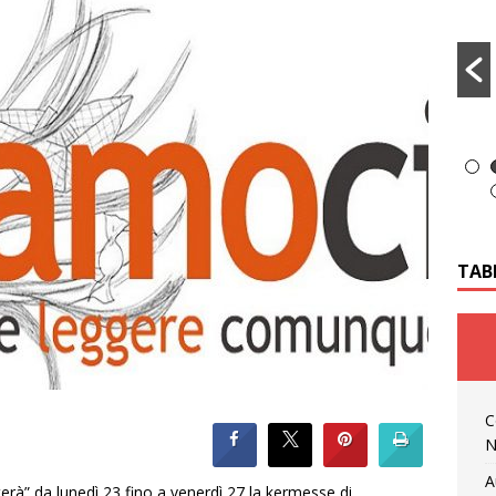
TAB
C
N
A
iterà” da lunedì 23 fino a venerdì 27 la kermesse di