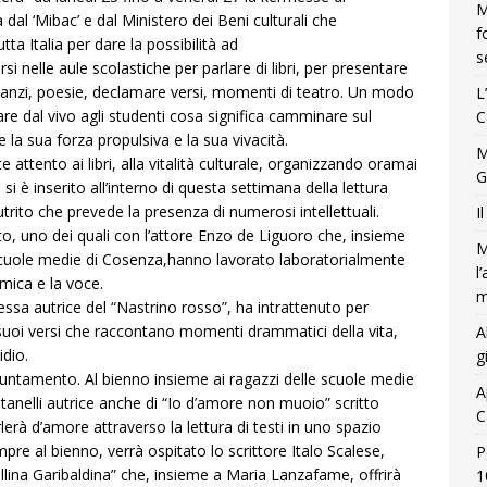
M
al ‘Mibac’ e dal Ministero dei Beni culturali che
f
ta Italia per dare la possibilità ad
s
carsi nelle aule scolastiche per parlare di libri, per presentare
romanzi, poesie, declamare versi, momenti di teatro. Un modo
L
rare dal vivo agli studenti cosa significa camminare sul
C
 la sua forza propulsiva e la sua vivacità.
M
 attento ai libri, alla vitalità culturale, organizzando oramai
G
 si è inserito all’interno di questa settimana della lettura
ito che prevede la presenza di numerosi intellettuali.
I
o, uno dei quali con l’attore Enzo de Liguoro che, insieme
M
a scuole medie di Cosenza,hanno lavorato laboratorialmente
l
imica e la voce.
m
nessa autrice del “Nastrino rosso”, ha intrattenuto per
 i suoi versi che raccontano momenti drammatici della vita,
A
idio.
g
untamento. Al bienno insieme ai ragazzi delle scuole medie
A
ontanelli autrice anche di “Io d’amore non muoio” scritto
C
lerà d’amore attraverso la lettura di testi in uno spazio
re al bienno, verrà ospitato lo scrittore Italo Scalese,
P
Gallina Garibaldina” che, insieme a Maria Lanzafame, offrirà
1