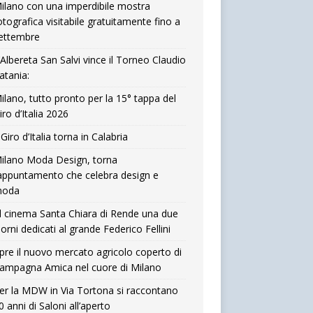
ilano con una imperdibile mostra
otografica visitabile gratuitamente fino a
ettembre
’Albereta San Salvi vince il Torneo Claudio
atania:
ilano, tutto pronto per la 15° tappa del
iro d’Italia 2026
l Giro d’Italia torna in Calabria
ilano Moda Design, torna
’appuntamento che celebra design e
oda
l cinema Santa Chiara di Rende una due
iorni dedicati al grande Federico Fellini
pre il nuovo mercato agricolo coperto di
ampagna Amica nel cuore di Milano
er la MDW in Via Tortona si raccontano
0 anni di Saloni all’aperto