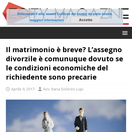
Utilizzando il sito, accetti l'utilizzo dei cookie da parte nostra.
Accetto
maggiori informazioni
Il matrimonio è breve? L’assegno
divorzile è comunuque dovuto se
le condizioni economiche del
richiedente sono precarie
Aprile 9, 2017
Avv. Ilaria Dolores Lupi