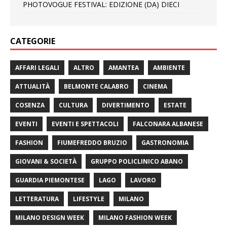
PHOTOVOGUE FESTIVAL: EDIZIONE (DA) DIECI
CATEGORIE
AFFARI LEGALI
ALTRO
AMANTEA
AMBIENTE
ATTUALITÀ
BELMONTE CALABRO
CINEMA
COSENZA
CULTURA
DIVERTIMENTO
ESTATE
EVENTI
EVENTI E SPETTACOLI
FALCONARA ALBANESE
FASHION
FIUMEFREDDO BRUZIO
GASTRONOMIA
GIOVANI & SOCIETÀ
GRUPPO POLICLINICO ABANO
GUARDIA PIEMONTESE
LAGO
LAVORO
LETTERATURA
LIFESTYLE
MILANO
MILANO DESIGN WEEK
MILANO FASHION WEEK