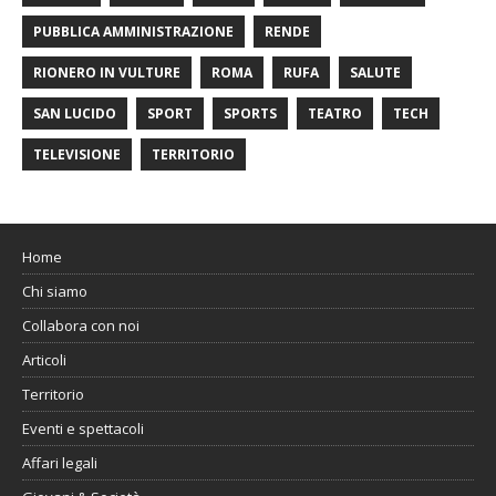
PUBBLICA AMMINISTRAZIONE
RENDE
RIONERO IN VULTURE
ROMA
RUFA
SALUTE
SAN LUCIDO
SPORT
SPORTS
TEATRO
TECH
TELEVISIONE
TERRITORIO
Home
Chi siamo
Collabora con noi
Articoli
Territorio
Eventi e spettacoli
Affari legali