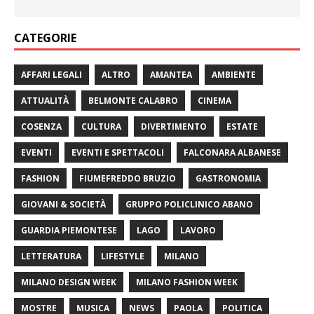
CATEGORIE
AFFARI LEGALI
ALTRO
AMANTEA
AMBIENTE
ATTUALITÀ
BELMONTE CALABRO
CINEMA
COSENZA
CULTURA
DIVERTIMENTO
ESTATE
EVENTI
EVENTI E SPETTACOLI
FALCONARA ALBANESE
FASHION
FIUMEFREDDO BRUZIO
GASTRONOMIA
GIOVANI & SOCIETÀ
GRUPPO POLICLINICO ABANO
GUARDIA PIEMONTESE
LAGO
LAVORO
LETTERATURA
LIFESTYLE
MILANO
MILANO DESIGN WEEK
MILANO FASHION WEEK
MOSTRE
MUSICA
NEWS
PAOLA
POLITICA