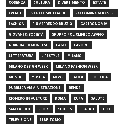
COSENZA
CULTURA
DIVERTIMENTO
ESTATE
EVENTI
EVENTI E SPETTACOLI
FALCONARA ALBANESE
FASHION
FIUMEFREDDO BRUZIO
GASTRONOMIA
GIOVANI & SOCIETÀ
GRUPPO POLICLINICO ABANO
GUARDIA PIEMONTESE
LAGO
LAVORO
LETTERATURA
LIFESTYLE
MILANO
MILANO DESIGN WEEK
MILANO FASHION WEEK
MOSTRE
MUSICA
NEWS
PAOLA
POLITICA
PUBBLICA AMMINISTRAZIONE
RENDE
RIONERO IN VULTURE
ROMA
RUFA
SALUTE
SAN LUCIDO
SPORT
SPORTS
TEATRO
TECH
TELEVISIONE
TERRITORIO