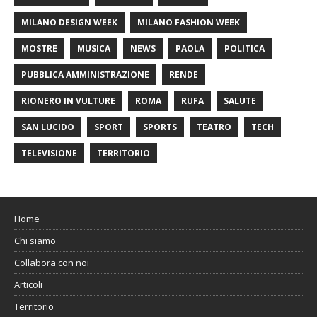
MILANO DESIGN WEEK
MILANO FASHION WEEK
MOSTRE
MUSICA
NEWS
PAOLA
POLITICA
PUBBLICA AMMINISTRAZIONE
RENDE
RIONERO IN VULTURE
ROMA
RUFA
SALUTE
SAN LUCIDO
SPORT
SPORTS
TEATRO
TECH
TELEVISIONE
TERRITORIO
Home
Chi siamo
Collabora con noi
Articoli
Territorio