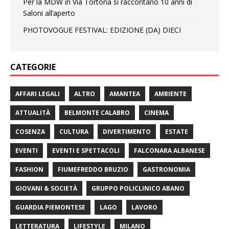
Per la MDW in Via Tortona si raccontano 10 anni di
Saloni all’aperto
PHOTOVOGUE FESTIVAL: EDIZIONE (DA) DIECI
CATEGORIE
AFFARI LEGALI
ALTRO
AMANTEA
AMBIENTE
ATTUALITÀ
BELMONTE CALABRO
CINEMA
COSENZA
CULTURA
DIVERTIMENTO
ESTATE
EVENTI
EVENTI E SPETTACOLI
FALCONARA ALBANESE
FASHION
FIUMEFREDDO BRUZIO
GASTRONOMIA
GIOVANI & SOCIETÀ
GRUPPO POLICLINICO ABANO
GUARDIA PIEMONTESE
LAGO
LAVORO
LETTERATURA
LIFESTYLE
MILANO