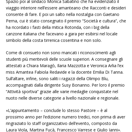
Spazio poi al sindaco Monica Sabatino che ha evidenziato il
viaggio interiore nell’essere amanteano che Racconti e desideri
consente di fare. E poi un salto nella nostalgia con Gaetano
Perna, cui è stato consegnato il premio “Società e cultura”, che
ha ricordato i fasti della mitica Rotonda, con i big della
canzone italiana che facevano a gara per esibirsi nel locale
simbolo della costa tirrenica cosentina e non solo.
Come di consueto non sono mancati i riconoscimenti agli
studenti più meritevoli delle scuole superiori. A consegnare gli
attestati a Chiara Maragò, Ilaria Mazzotta e Veronica Arlia l’ex
miss Amantea Fabiola Redavide e la docente Emilia Di Tanna.
Sull’altare, infine, sono saliti i ragazzi della Olimpo Blu,
accompagnati dalla dirigente Susy Bonanno. Per loro il premio
“Attività sportiva” grazie alle varie medaglie conquistate nel
nuoto nelle diverse categorie a livello nazionale e regionale.
«L’appuntamento – conclude lo stesso Pastore – è al
prossimo anno per l’edizione numero tredici, non prima di aver
ringraziato lo staff organizzativo dell’evento, composto da
Laura Viola, Martina Fucà, Francesco Varrese e Giulio Ianni».