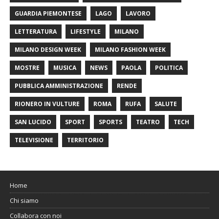
GUARDIA PIEMONTESE
LAGO
LAVORO
LETTERATURA
LIFESTYLE
MILANO
MILANO DESIGN WEEK
MILANO FASHION WEEK
MOSTRE
MUSICA
NEWS
PAOLA
POLITICA
PUBBLICA AMMINISTRAZIONE
RENDE
RIONERO IN VULTURE
ROMA
RUFA
SALUTE
SAN LUCIDO
SPORT
SPORTS
TEATRO
TECH
TELEVISIONE
TERRITORIO
Home
Chi siamo
Collabora con noi