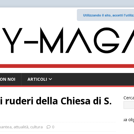
Utilizzando il sito, accetti l'uti
ON NOI
ARTICOLI
 ruderi della Chiesa di S.
Cerca
antea
,
attualità
,
cultura
0