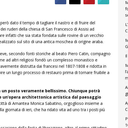
M
f
s
ò dato il tempo di tagliare il nastro e di fruire del
L
ra dei ruderi della chiesa di San Francesco di Assisi ad
C
re infatti che sia stata fondata sulle rovine di un vecchio
M
ealizzato sul sito di una antica moschea di origine araba.
G
 deve, secondo fonti storiche al beato Piero Catin, compagno
I
eme ad altri religiosi fondò un complesso monastico e
M
ravemente distrutta dai francesi nel 1807-1808 e ridotta in
l
ire un lungo processo di restauro prima di tornare fruibile a
m
A
ia un posto veramente bellissimo. Chiunque potrà
g
te un’opera architettonica artistica dal paesaggio
A
la città di Amantea Monica Sabatino, orgoglioso insieme a
C
a giornata di ieri, che ha ridato vita ad uno tra i posti più
P
1
 occasione della festa di liberazione, oltre al primo cittadino