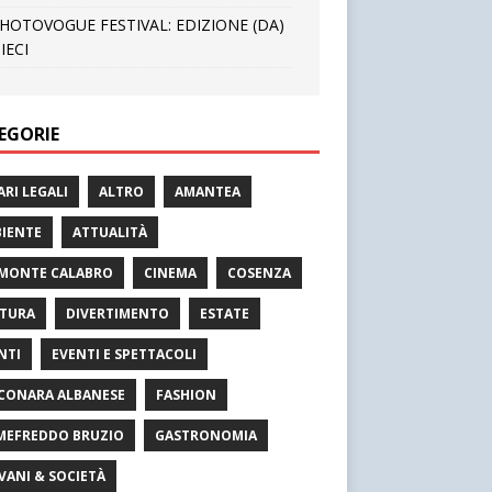
HOTOVOGUE FESTIVAL: EDIZIONE (DA)
IECI
EGORIE
ARI LEGALI
ALTRO
AMANTEA
IENTE
ATTUALITÀ
MONTE CALABRO
CINEMA
COSENZA
TURA
DIVERTIMENTO
ESTATE
NTI
EVENTI E SPETTACOLI
CONARA ALBANESE
FASHION
MEFREDDO BRUZIO
GASTRONOMIA
VANI & SOCIETÀ