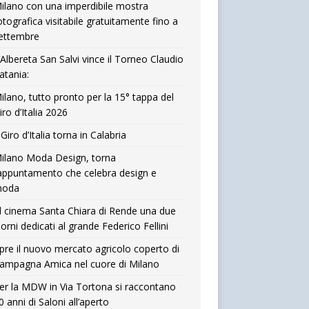
ilano con una imperdibile mostra
otografica visitabile gratuitamente fino a
ettembre
’Albereta San Salvi vince il Torneo Claudio
atania:
ilano, tutto pronto per la 15° tappa del
iro d’Italia 2026
l Giro d’Italia torna in Calabria
ilano Moda Design, torna
’appuntamento che celebra design e
oda
l cinema Santa Chiara di Rende una due
iorni dedicati al grande Federico Fellini
pre il nuovo mercato agricolo coperto di
ampagna Amica nel cuore di Milano
er la MDW in Via Tortona si raccontano
0 anni di Saloni all’aperto