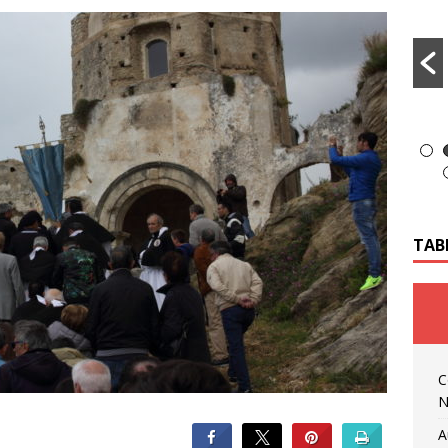
TAB
C
N
A