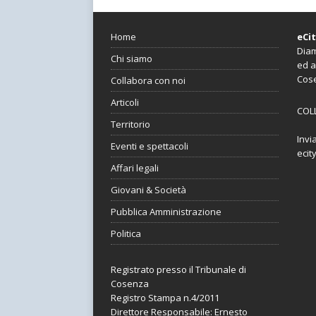
Home
eCi
Diam
Chi siamo
ed a
Cos
Collabora con noi
Articoli
COL
Territorio
Invi
Eventi e spettacoli
ecit
Affari legali
Giovani & Società
Pubblica Amministrazione
Politica
Registrato presso il Tribunale di
Cosenza
Registro Stampa n.4/2011
Direttore Responsabile: Ernesto