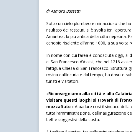
di Asmara Bassetti
Sotto un cielo plumbeo e minaccioso che ha per
risultato dei restauri, si è svolta ieri l’apertu
Amantea, la più antica della città nepetina. Pa
cenobio risalente all’anno 1000, a sua volta r
In nome con cui l’area è conosciuta oggi, si
di San Francesco d’Assisi, che nel 1216 assi
l’attigua Chiesa di San Francesco. Struttura g
rovina dall’incuria e dal tempo, ha dovuto sub
turisti e visitatori.
«
Riconsegniamo alla città e alla Calabr
visitare questi luoghi si troverà di fron
mozzafiato
.» A parlare così il sindaco del
tutta l’amministrazione, dell’inaugurazione dell
belli e suggestivi della costa.
A tagliare il nastro, tra palloncini tricolore in