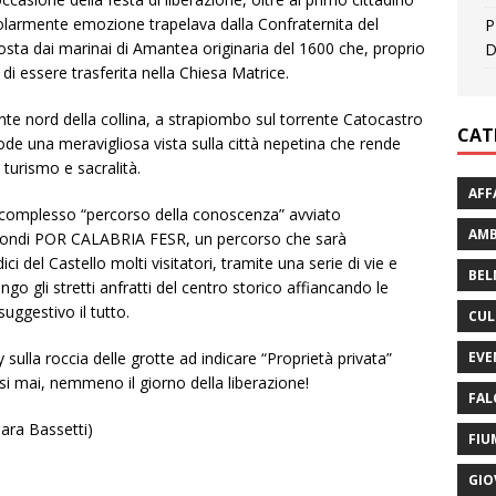
rticolarmente emozione trapelava dalla Confraternita del
P
osta dai marinai di Amantea originaria del 1600 che, proprio
D
 di essere trasferita nella Chiesa Matrice.
ante nord della collina, a strapiombo sul torrente Catocastro
CAT
gode una meravigliosa vista sulla città nepetina che rende
 turismo e sacralità.
AFF
al complesso “percorso della conoscenza” avviato
AMB
 fondi POR CALABRIA FESR, un percorso che sarà
ci del Castello molti visitatori, tramite una serie di vie e
BEL
ngo gli stretti anfratti del centro storico affiancando le
uggestivo il tutto.
CUL
EVE
y sulla roccia delle grotte ad indicare “Proprietà privata”
si mai, nemmeno il giorno della liberazione!
FAL
ara Bassetti)
FIU
GIO