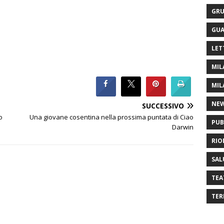
GRU
GUA
LET
MIL
MIL
NE
SUCCESSIVO
o
Una giovane cosentina nella prossima puntata di Ciao
PUB
Darwin
RIO
SAL
TEA
TER