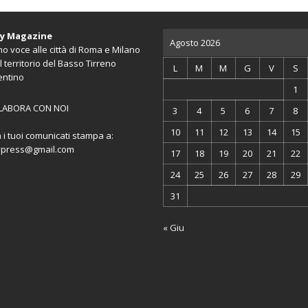
ty Magazine
Agosto 2026
o voce alle città di Roma e Milano
l territorio del Basso Tirreno
L
M
M
G
V
S
entino
1
LABORA CON NOI
3
4
5
6
7
8
10
11
12
13
14
15
a i tuoi comunicati stampa a:
ypress@gmail.com
17
18
19
20
21
22
24
25
26
27
28
29
31
« Giu