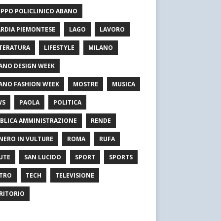
PPO POLICLINICO ABANO
RDIA PIEMONTESE
LAGO
LAVORO
TERATURA
LIFESTYLE
MILANO
ANO DESIGN WEEK
ANO FASHION WEEK
MOSTRE
MUSICA
WS
PAOLA
POLITICA
BLICA AMMINISTRAZIONE
RENDE
NERO IN VULTURE
ROMA
RUFA
UTE
SAN LUCIDO
SPORT
SPORTS
TRO
TECH
TELEVISIONE
RITORIO