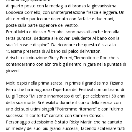
Al quarto posto con la medaglia di bronzo la giovanissima
Lodovica Comello, con un’interpretazione fresca e leggera. Un
abito molto particolare ricamato con farfalle e due mani,
poste sulla parte superiore del vestito.
Ermal Meta e Alessio Bernabei sono passati anche loro alla
terza puntata, dedicata alle cover. Deludente Al bano con la
sua “di rose e di spine”. Da ricordare che questa è stata la
15esima presenza di Al bano sul palco dell’Ariston.
A rischio eliminazione Giusy Ferreri,Clementino e Ron che si
contenderanno con altri tre big il rientro in gara nella puntata di
giovedì.
Molti ospiti nella prima serata, in primis il grandissimo Tiziano
Ferro che ha inaugurato l’apertura del Festival con un brano di
Luigi Tenco “Mi sono innamorato di te”, per celebrare i 50 anni
della sua morte. Si è esibito durante il corso della serata con
uno dei suoi ultimi singoli “Potremmo ritornare” e con l’ultimo
successo “Il conforto” cantato con Carmen Consoli.
Personaggio attesissimo è stato Ricky Martin che ha cantato
un medley dei suoi più grandi successi, facendo scatenare tutti