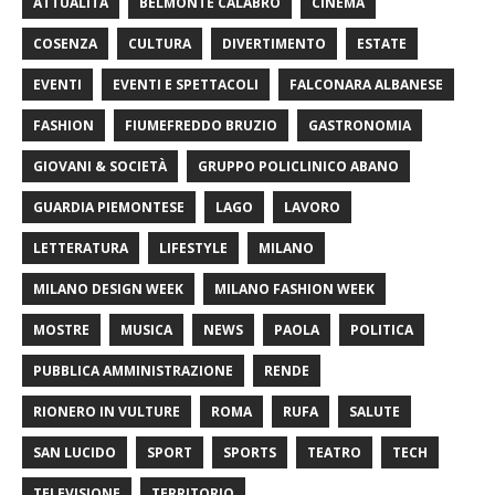
ATTUALITÀ
BELMONTE CALABRO
CINEMA
COSENZA
CULTURA
DIVERTIMENTO
ESTATE
EVENTI
EVENTI E SPETTACOLI
FALCONARA ALBANESE
FASHION
FIUMEFREDDO BRUZIO
GASTRONOMIA
GIOVANI & SOCIETÀ
GRUPPO POLICLINICO ABANO
GUARDIA PIEMONTESE
LAGO
LAVORO
LETTERATURA
LIFESTYLE
MILANO
MILANO DESIGN WEEK
MILANO FASHION WEEK
MOSTRE
MUSICA
NEWS
PAOLA
POLITICA
PUBBLICA AMMINISTRAZIONE
RENDE
RIONERO IN VULTURE
ROMA
RUFA
SALUTE
SAN LUCIDO
SPORT
SPORTS
TEATRO
TECH
TELEVISIONE
TERRITORIO