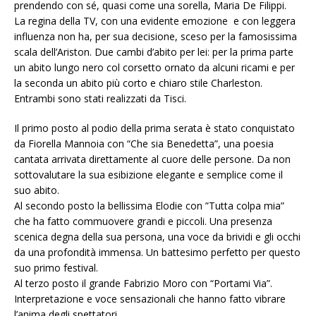
prendendo con sé, quasi come una sorella, Maria De Filippi.
La regina della TV, con una evidente emozione e con leggera
influenza non ha, per sua decisione, sceso per la famosissima
scala dell’Ariston. Due cambi d’abito per lei: per la prima parte
un abito lungo nero col corsetto ornato da alcuni ricami e per
la seconda un abito più corto e chiaro stile Charleston.
Entrambi sono stati realizzati da Tisci.
Il primo posto al podio della prima serata è stato conquistato
da Fiorella Mannoia con “Che sia Benedetta”, una poesia
cantata arrivata direttamente al cuore delle persone. Da non
sottovalutare la sua esibizione elegante e semplice come il
suo abito.
Al secondo posto la bellissima Elodie con ”Tutta colpa mia”
che ha fatto commuovere grandi e piccoli. Una presenza
scenica degna della sua persona, una voce da brividi e gli occhi
da una profondità immensa. Un battesimo perfetto per questo
suo primo festival.
Al terzo posto il grande Fabrizio Moro con “Portami Via”.
Interpretazione e voce sensazionali che hanno fatto vibrare
l’anima degli spettatori.