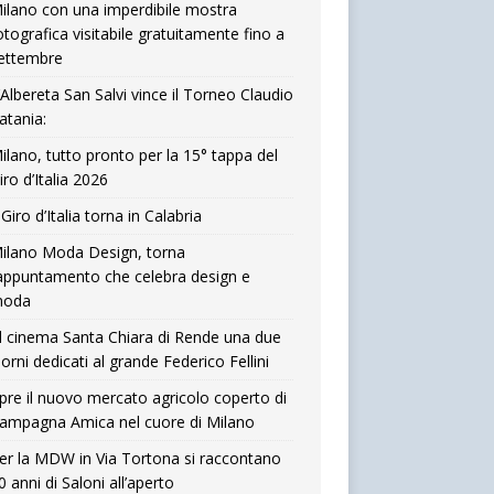
ilano con una imperdibile mostra
otografica visitabile gratuitamente fino a
ettembre
’Albereta San Salvi vince il Torneo Claudio
atania:
ilano, tutto pronto per la 15° tappa del
iro d’Italia 2026
l Giro d’Italia torna in Calabria
ilano Moda Design, torna
’appuntamento che celebra design e
oda
l cinema Santa Chiara di Rende una due
iorni dedicati al grande Federico Fellini
pre il nuovo mercato agricolo coperto di
ampagna Amica nel cuore di Milano
er la MDW in Via Tortona si raccontano
0 anni di Saloni all’aperto