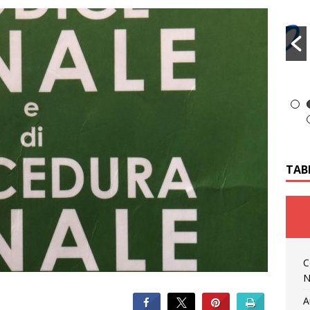
TAB
C
N
A