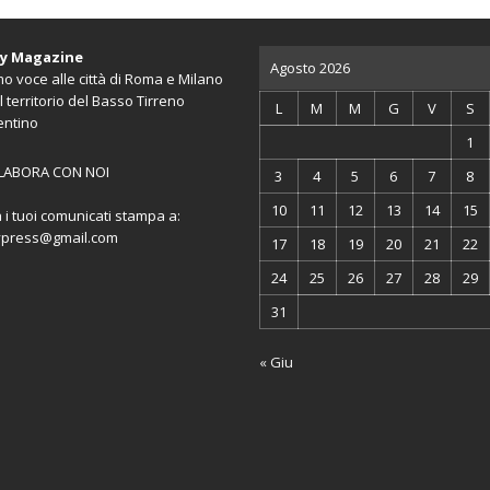
ty Magazine
Agosto 2026
o voce alle città di Roma e Milano
l territorio del Basso Tirreno
L
M
M
G
V
S
entino
1
LABORA CON NOI
3
4
5
6
7
8
10
11
12
13
14
15
a i tuoi comunicati stampa a:
ypress@gmail.com
17
18
19
20
21
22
24
25
26
27
28
29
31
« Giu