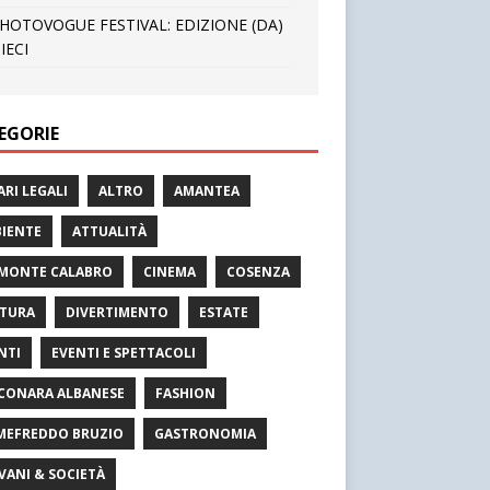
HOTOVOGUE FESTIVAL: EDIZIONE (DA)
IECI
EGORIE
ARI LEGALI
ALTRO
AMANTEA
IENTE
ATTUALITÀ
MONTE CALABRO
CINEMA
COSENZA
TURA
DIVERTIMENTO
ESTATE
NTI
EVENTI E SPETTACOLI
CONARA ALBANESE
FASHION
MEFREDDO BRUZIO
GASTRONOMIA
VANI & SOCIETÀ