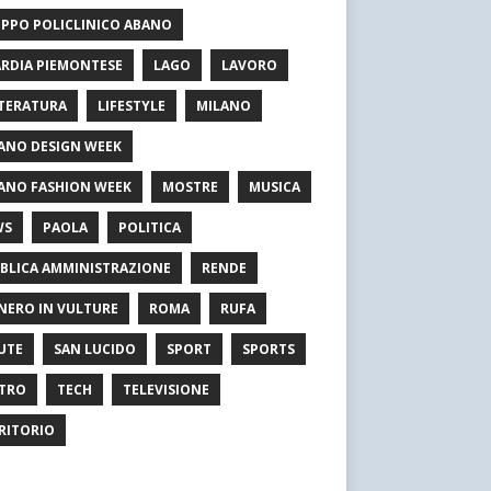
PPO POLICLINICO ABANO
RDIA PIEMONTESE
LAGO
LAVORO
TERATURA
LIFESTYLE
MILANO
ANO DESIGN WEEK
ANO FASHION WEEK
MOSTRE
MUSICA
WS
PAOLA
POLITICA
BLICA AMMINISTRAZIONE
RENDE
NERO IN VULTURE
ROMA
RUFA
UTE
SAN LUCIDO
SPORT
SPORTS
TRO
TECH
TELEVISIONE
RITORIO