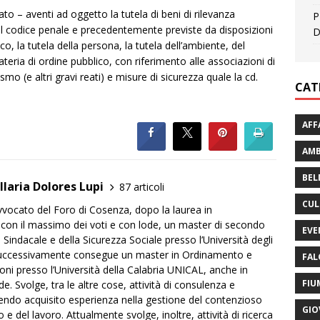
ato – aventi ad oggetto la tutela di beni di rilevanza
P
el codice penale e precedentemente previste da disposizioni
D
co, la tutela della persona, la tutela dell’ambiente, del
teria di ordine pubblico, con riferimento alle associazioni di
ismo (e altri gravi reati) e misure di sicurezza quale la cd.
CAT
AFF
AMB
BEL
Ilaria Dolores Lupi
87 articoli
CUL
Avvocato del Foro di Cosenza, dopo la laurea in
con il massimo dei voti e con lode, un master di secondo
EVE
ro Sindacale e della Sicurezza Sociale presso l’Università degli
Successivamente consegue un master in Ordinamento e
FAL
i presso l’Università della Calabria UNICAL, anche in
FIU
. Svolge, tra le altre cose, attività di consulenza e
vendo acquisito esperienza nella gestione del contenzioso
GIO
 e del lavoro. Attualmente svolge, inoltre, attività di ricerca