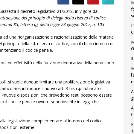
M
f
azzetta il decreto legislativo 21/2018, in vigore dal
s
 attuazione del principio di delega della riserva di codice
comma 85, lettera q), della legge 23 giugno 2017, n. 103
.
L
C
ra ad una riorganizzazione e razionalizzazione della materia
M
principio della cd. riserva di codice, con il chiaro intento di
G
nitenziario il codice penale.
I
oni ed effettività della funzione rieducativa della pena sono
M
l
m
i, si vuole dunque limitare una proliferazione legislativa
articolare, introduce il nuovo art. 3-bis c.p. rubricato
A
cui «nuove disposizioni che prevedono reati possono essere
g
o il codice penale ovvero sono inserite in leggi che
A
C
alla legislazione complementare all’interno del codice
P
sposizioni esterne.
1