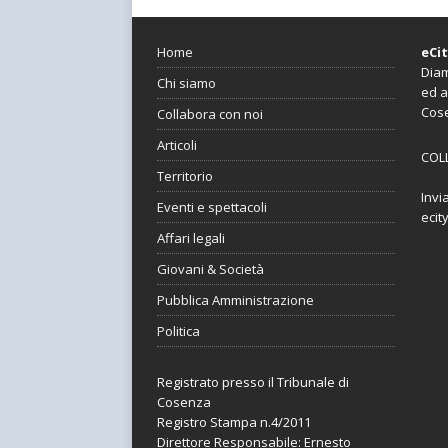
Home
eCi
Diam
Chi siamo
ed a
Cos
Collabora con noi
Articoli
COL
Territorio
Invi
Eventi e spettacoli
ecit
Affari legali
Giovani & Società
Pubblica Amministrazione
Politica
Registrato presso il Tribunale di
Cosenza
Registro Stampa n.4/2011
Direttore Responsabile: Ernesto