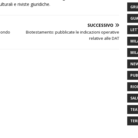
urali e riviste giuridiche.
GRU
GUA
SUCCESSIVO
LET
mondo
Biotestamento: pubblicate le indicazioni operative
relative alle DAT
MIL
MIL
NE
PUB
RIO
SAL
TEA
TER