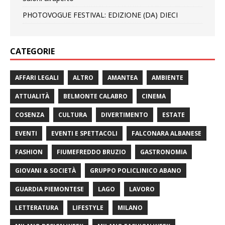
PHOTOVOGUE FESTIVAL: EDIZIONE (DA) DIECI
CATEGORIE
AFFARI LEGALI
ALTRO
AMANTEA
AMBIENTE
ATTUALITÀ
BELMONTE CALABRO
CINEMA
COSENZA
CULTURA
DIVERTIMENTO
ESTATE
EVENTI
EVENTI E SPETTACOLI
FALCONARA ALBANESE
FASHION
FIUMEFREDDO BRUZIO
GASTRONOMIA
GIOVANI & SOCIETÀ
GRUPPO POLICLINICO ABANO
GUARDIA PIEMONTESE
LAGO
LAVORO
LETTERATURA
LIFESTYLE
MILANO