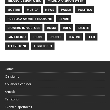
MILANO DESIGN WEEK
MILANO FASHION WEEK
MOSTRE
MUSICA
NEWS
PAOLA
POLITICA
PUBBLICA AMMINISTRAZIONE
RENDE
RIONERO IN VULTURE
ROMA
RUFA
SALUTE
SAN LUCIDO
SPORT
SPORTS
TEATRO
TECH
TELEVISIONE
TERRITORIO
Home
Chi siamo
Collabora con noi
Articoli
Territorio
Eventi e spettacoli