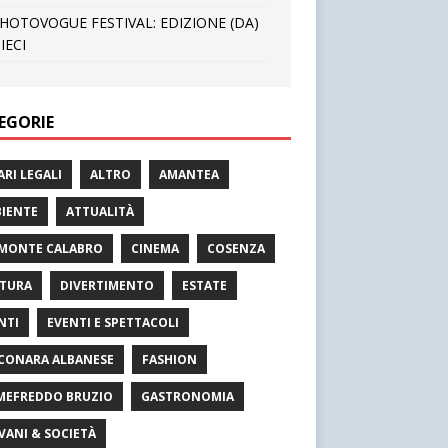
HOTOVOGUE FESTIVAL: EDIZIONE (DA)
IECI
EGORIE
ARI LEGALI
ALTRO
AMANTEA
IENTE
ATTUALITÀ
MONTE CALABRO
CINEMA
COSENZA
TURA
DIVERTIMENTO
ESTATE
NTI
EVENTI E SPETTACOLI
CONARA ALBANESE
FASHION
MEFREDDO BRUZIO
GASTRONOMIA
VANI & SOCIETÀ