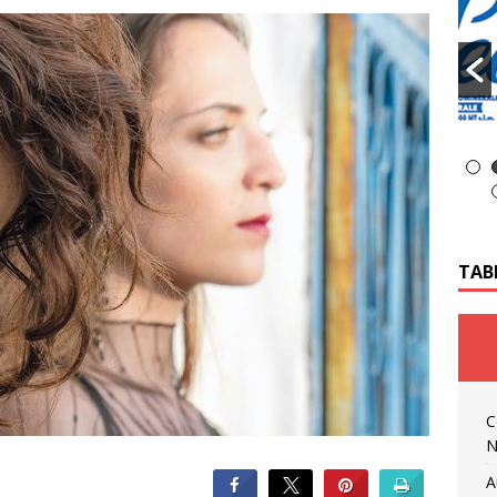
TAB
C
N
A