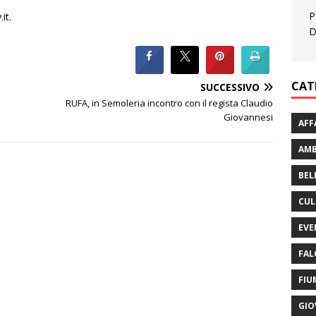
P
it.
D
CAT
SUCCESSIVO
RUFA, in Semoleria incontro con il regista Claudio
Giovannesi
AFF
AMB
BEL
CUL
EVE
FAL
FIU
GIO