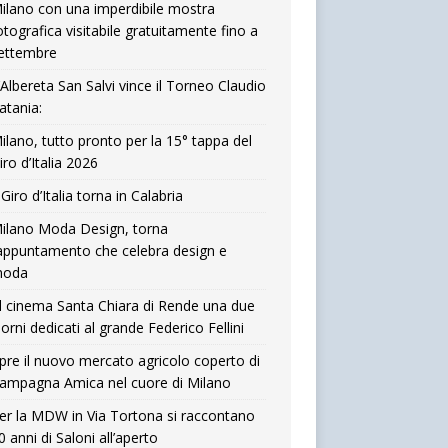
ilano con una imperdibile mostra
otografica visitabile gratuitamente fino a
ettembre
’Albereta San Salvi vince il Torneo Claudio
atania:
ilano, tutto pronto per la 15° tappa del
iro d’Italia 2026
l Giro d’Italia torna in Calabria
ilano Moda Design, torna
’appuntamento che celebra design e
oda
l cinema Santa Chiara di Rende una due
iorni dedicati al grande Federico Fellini
pre il nuovo mercato agricolo coperto di
ampagna Amica nel cuore di Milano
er la MDW in Via Tortona si raccontano
0 anni di Saloni all’aperto