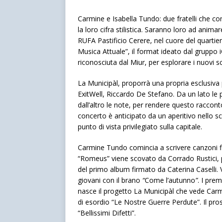
Carmine e Isabella Tundo: due fratelli che co
la loro cifra stilistica. Saranno loro ad anim
RUFA Pastificio Cerere, nel cuore del quart
Musica Attuale”, il format ideato dal gruppo
riconosciuta dal Miur, per esplorare i nuovi 
La Municipàl, proporrà una propria esclusiva p
ExitWell, Riccardo De Stefano. Da un lato le 
dall’altro le note, per rendere questo racconto
concerto è anticipato da un aperitivo nello s
punto di vista privilegiato sulla capitale.
Carmine Tundo comincia a scrivere canzoni f
“Romeus” viene scovato da Corrado Rustici, 
del primo album firmato da Caterina Caselli. 
giovani con il brano
“
Come l’autunno
”
. I pre
nasce il progetto La Municipàl che vede Carmi
di esordio “Le Nostre Guerre Perdute”. Il pr
“Bellissimi Difetti”.