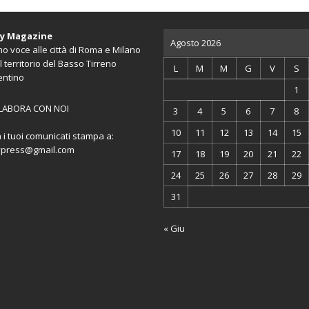
ty Magazine
Agosto 2026
o voce alle città di Roma e Milano
l territorio del Basso Tirreno
L
M
M
G
V
S
entino
1
LABORA CON NOI
3
4
5
6
7
8
10
11
12
13
14
15
a i tuoi comunicati stampa a:
ypress@gmail.com
17
18
19
20
21
22
24
25
26
27
28
29
31
« Giu