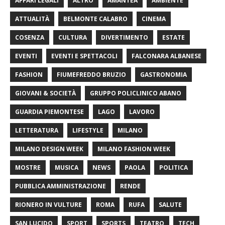
AFFARI LEGALI
ALTRO
AMANTEA
AMBIENTE
ATTUALITÀ
BELMONTE CALABRO
CINEMA
COSENZA
CULTURA
DIVERTIMENTO
ESTATE
EVENTI
EVENTI E SPETTACOLI
FALCONARA ALBANESE
FASHION
FIUMEFREDDO BRUZIO
GASTRONOMIA
GIOVANI & SOCIETÀ
GRUPPO POLICLINICO ABANO
GUARDIA PIEMONTESE
LAGO
LAVORO
LETTERATURA
LIFESTYLE
MILANO
MILANO DESIGN WEEK
MILANO FASHION WEEK
MOSTRE
MUSICA
NEWS
PAOLA
POLITICA
PUBBLICA AMMINISTRAZIONE
RENDE
RIONERO IN VULTURE
ROMA
RUFA
SALUTE
SAN LUCIDO
SPORT
SPORTS
TEATRO
TECH