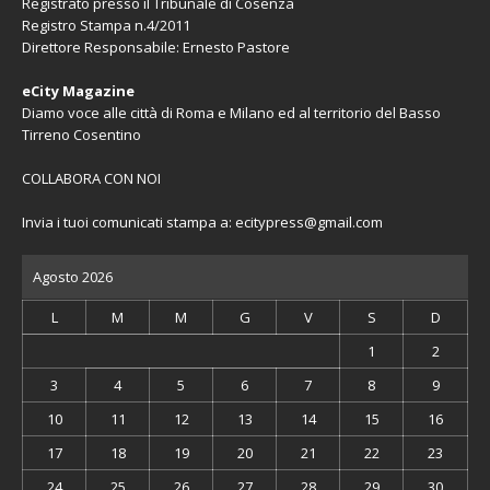
Registrato presso il Tribunale di Cosenza
Registro Stampa n.4/2011
Direttore Responsabile: Ernesto Pastore
eCity Magazine
Diamo voce alle città di Roma e Milano ed al territorio del Basso
Tirreno Cosentino
COLLABORA CON NOI
Invia i tuoi comunicati stampa a:
ecitypress@gmail.com
Agosto 2026
L
M
M
G
V
S
D
1
2
3
4
5
6
7
8
9
10
11
12
13
14
15
16
17
18
19
20
21
22
23
24
25
26
27
28
29
30