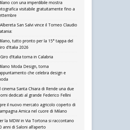
ilano con una imperdibile mostra
otografica visitabile gratuitamente fino a
ettembre
’Albereta San Salvi vince il Torneo Claudio
atania:
ilano, tutto pronto per la 15° tappa del
iro d’Italia 2026
l Giro d’Italia torna in Calabria
ilano Moda Design, torna
’appuntamento che celebra design e
oda
l cinema Santa Chiara di Rende una due
iorni dedicati al grande Federico Fellini
pre il nuovo mercato agricolo coperto di
ampagna Amica nel cuore di Milano
er la MDW in Via Tortona si raccontano
0 anni di Saloni all’aperto