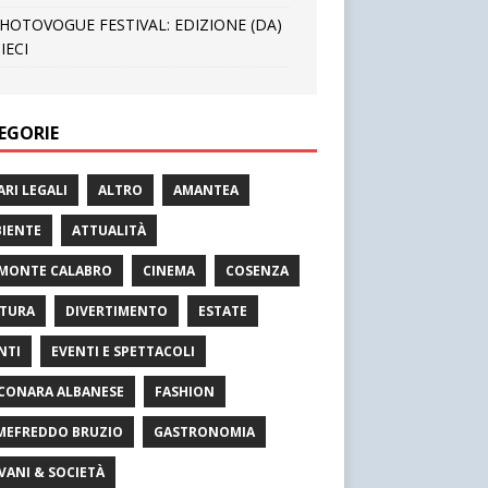
HOTOVOGUE FESTIVAL: EDIZIONE (DA)
IECI
EGORIE
ARI LEGALI
ALTRO
AMANTEA
IENTE
ATTUALITÀ
MONTE CALABRO
CINEMA
COSENZA
TURA
DIVERTIMENTO
ESTATE
NTI
EVENTI E SPETTACOLI
CONARA ALBANESE
FASHION
MEFREDDO BRUZIO
GASTRONOMIA
VANI & SOCIETÀ