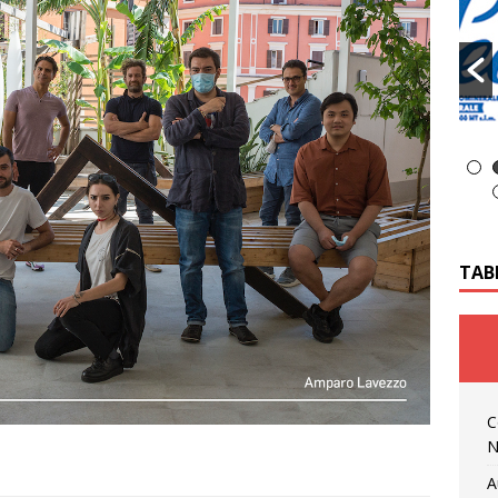
TAB
C
N
A