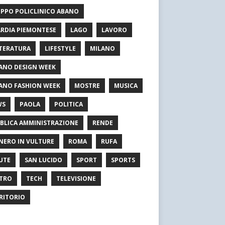
PPO POLICLINICO ABANO
RDIA PIEMONTESE
LAGO
LAVORO
TERATURA
LIFESTYLE
MILANO
ANO DESIGN WEEK
ANO FASHION WEEK
MOSTRE
MUSICA
WS
PAOLA
POLITICA
BLICA AMMINISTRAZIONE
RENDE
NERO IN VULTURE
ROMA
RUFA
UTE
SAN LUCIDO
SPORT
SPORTS
TRO
TECH
TELEVISIONE
RITORIO