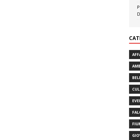
P
D
CAT
AFF
AMB
BEL
CUL
EVE
FAL
FIU
GIO