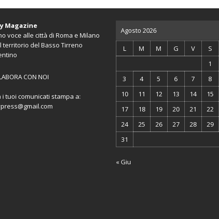
ty Magazine
Agosto 2026
o voce alle città di Roma e Milano
l territorio del Basso Tirreno
L
M
M
G
V
S
entino
1
LABORA CON NOI
3
4
5
6
7
8
10
11
12
13
14
15
a i tuoi comunicati stampa a:
ypress@gmail.com
17
18
19
20
21
22
24
25
26
27
28
29
31
« Giu