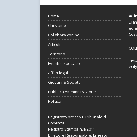
Home
eCi
Diam
Chi siamo
ed a
Cos
Collabora con noi
Articoli
COL
Territorio
Invi
Eventi e spettacoli
ecit
Affari legali
Giovani & Società
Pubblica Amministrazione
Politica
Registrato presso il Tribunale di
Cosenza
Registro Stampa n.4/2011
Direttore Responsabile: Ernesto