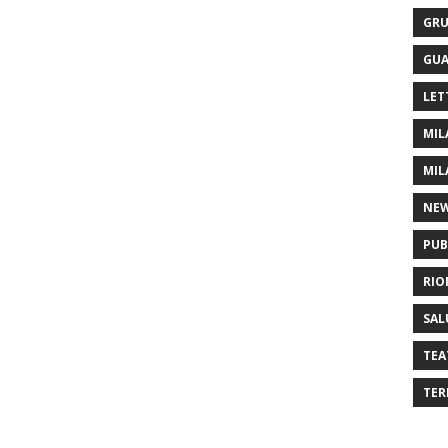
GRU
GUA
LET
MIL
MIL
NE
PUB
RIO
SAL
TEA
TER