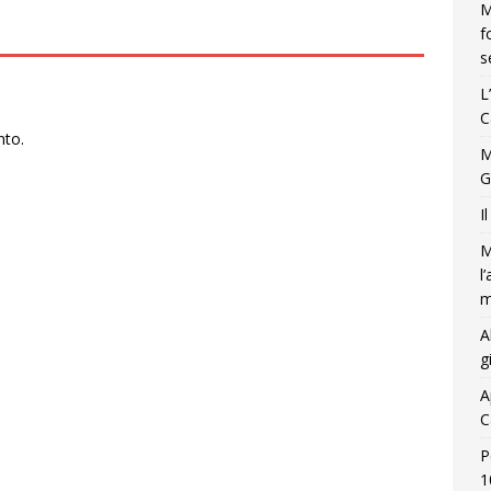
M
f
s
L
C
nto.
M
G
I
M
l
m
A
g
A
C
P
1