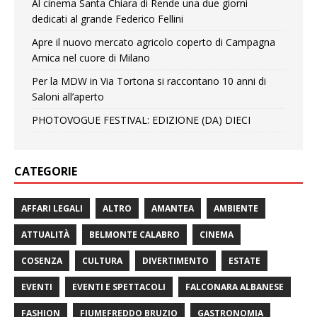
Al cinema Santa Chiara di Rende una due giorni
dedicati al grande Federico Fellini
Apre il nuovo mercato agricolo coperto di Campagna
Amica nel cuore di Milano
Per la MDW in Via Tortona si raccontano 10 anni di
Saloni all’aperto
PHOTOVOGUE FESTIVAL: EDIZIONE (DA) DIECI
CATEGORIE
AFFARI LEGALI
ALTRO
AMANTEA
AMBIENTE
ATTUALITÀ
BELMONTE CALABRO
CINEMA
COSENZA
CULTURA
DIVERTIMENTO
ESTATE
EVENTI
EVENTI E SPETTACOLI
FALCONARA ALBANESE
FASHION
FIUMEFREDDO BRUZIO
GASTRONOMIA