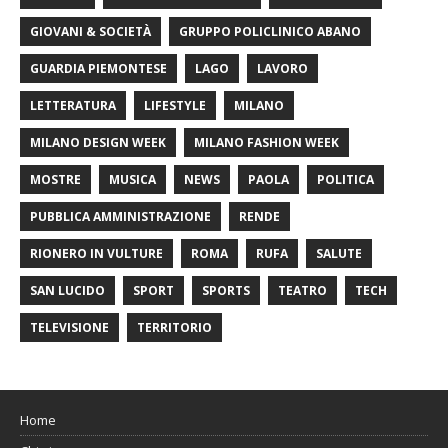
GIOVANI & SOCIETÀ
GRUPPO POLICLINICO ABANO
GUARDIA PIEMONTESE
LAGO
LAVORO
LETTERATURA
LIFESTYLE
MILANO
MILANO DESIGN WEEK
MILANO FASHION WEEK
MOSTRE
MUSICA
NEWS
PAOLA
POLITICA
PUBBLICA AMMINISTRAZIONE
RENDE
RIONERO IN VULTURE
ROMA
RUFA
SALUTE
SAN LUCIDO
SPORT
SPORTS
TEATRO
TECH
TELEVISIONE
TERRITORIO
Home