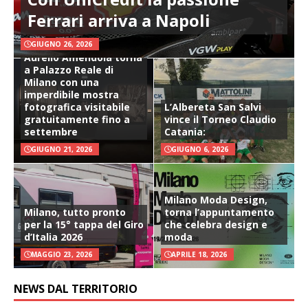
Ferrari arriva a Napoli
GIUGNO 26, 2026
Aurelio Amendola torna
a Palazzo Reale di
Milano con una
imperdibile mostra
fotografica visitabile
L’Albereta San Salvi
gratuitamente fino a
vince il Torneo Claudio
settembre
Catania:
GIUGNO 21, 2026
GIUGNO 6, 2026
Milano Moda Design,
Milano, tutto pronto
torna l’appuntamento
per la 15° tappa del Giro
che celebra design e
d’Italia 2026
moda
MAGGIO 23, 2026
APRILE 18, 2026
NEWS DAL TERRITORIO