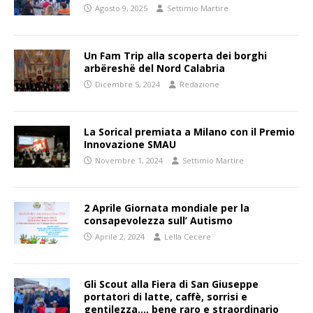
Agosto 9, 2025
Settimio Martire
Un Fam Trip alla scoperta dei borghi
arbëreshë del Nord Calabria
Dicembre 5, 2024
Redazione
La Sorical premiata a Milano con il Premio
Innovazione SMAU
Novembre 1, 2024
Settimio Martire
2 Aprile Giornata mondiale per la
consapevolezza sull’ Autismo
Aprile 2, 2024
Lella Cecere
Gli Scout alla Fiera di San Giuseppe
portatori di latte, caffè, sorrisi e
gentilezza…, bene raro e straordinario