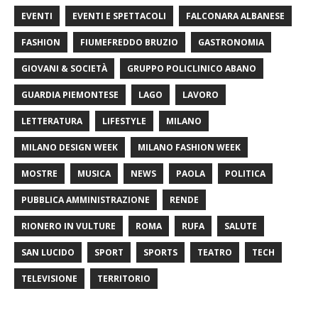
EVENTI
EVENTI E SPETTACOLI
FALCONARA ALBANESE
FASHION
FIUMEFREDDO BRUZIO
GASTRONOMIA
GIOVANI & SOCIETÀ
GRUPPO POLICLINICO ABANO
GUARDIA PIEMONTESE
LAGO
LAVORO
LETTERATURA
LIFESTYLE
MILANO
MILANO DESIGN WEEK
MILANO FASHION WEEK
MOSTRE
MUSICA
NEWS
PAOLA
POLITICA
PUBBLICA AMMINISTRAZIONE
RENDE
RIONERO IN VULTURE
ROMA
RUFA
SALUTE
SAN LUCIDO
SPORT
SPORTS
TEATRO
TECH
TELEVISIONE
TERRITORIO