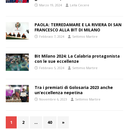
Marzo 19, 2024
Lella Cecere
PAOLA: TERREDAMARE E LA RIVIERA DI SAN
FRANCESCO ALLA BIT DI MILANO
Febbraio 7, 2024
Settimio Martire
Bit Milano 2024: La Calabria protagonista
con le sue eccellenze
Febbraio 5, 2024
Settimio Martire
Tra i premiati di Golosaria 2023 anche
un’eccellenza nepetina
Novembre 6, 2023
Settimio Martire
1
2
…
40
»