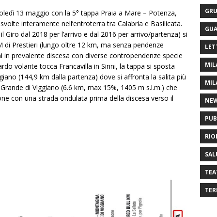
GRU
coledì 13 maggio con la 5° tappa Praia a Mare – Potenza,
olte interamente nell’entroterra tra Calabria e Basilicata.
GUA
 Giro dal 2018 per l’arrivo e dal 2016 per arrivo/partenza) si
GPM di Prestieri (lungo oltre 12 km, ma senza pendenze
LET
inni in prevalente discesa con diverse contropendenze specie
MIL
ardo volante tocca Francavilla in Sinni, la tappa si sposta
giano (144,9 km dalla partenza) dove si affronta la salita più
MIL
 Grande di Viggiano (6.6 km, max 15%, 1405 m s.l.m.) che
one con una strada ondulata prima della discesa verso il
NE
PUB
RIO
SAL
TEA
TER