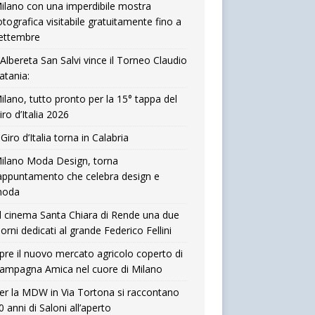
ilano con una imperdibile mostra
otografica visitabile gratuitamente fino a
ettembre
’Albereta San Salvi vince il Torneo Claudio
atania:
ilano, tutto pronto per la 15° tappa del
iro d’Italia 2026
l Giro d’Italia torna in Calabria
ilano Moda Design, torna
’appuntamento che celebra design e
oda
l cinema Santa Chiara di Rende una due
iorni dedicati al grande Federico Fellini
pre il nuovo mercato agricolo coperto di
ampagna Amica nel cuore di Milano
er la MDW in Via Tortona si raccontano
0 anni di Saloni all’aperto