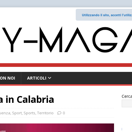
Utilizzando il sito, accetti l'uti
ON NOI
ARTICOLI
na in Calabria
Cerca
senza
,
Sport
,
Sports
,
Territorio
0