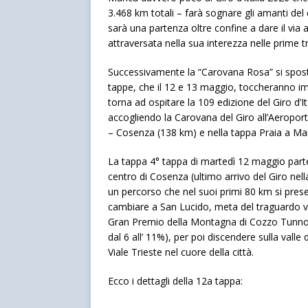
3.468 km totali – farà sognare gli amanti del
sarà una partenza oltre confine a dare il via 
attraversata nella sua interezza nelle prime t
Successivamente la “Carovana Rosa” si sposte
tappe, che il 12 e 13 maggio, toccheranno imp
torna ad ospitare la 109 edizione del Giro d’I
accogliendo la Carovana del Giro all’Aeropor
– Cosenza (138 km) e nella tappa Praia a Ma
La tappa 4° tappa di martedì 12 maggio parte 
centro di Cosenza (ultimo arrivo del Giro nella
un percorso che nel suoi primi 80 km si prese
cambiare a San Lucido, meta del traguardo vo
Gran Premio della Montagna di Cozzo Tunno 
dal 6 all’ 11%), per poi discendere sulla valle 
Viale Trieste nel cuore della città.
Ecco i dettagli della 12a tappa: