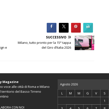
SUCCESSIVO
Milano, tutto pronto per la 15° tappa
ign e
del Giro d’Italia 2026
ty Magazine
Agosto 2026
o voce alle città di Roma e Milano
l territorio del Basso Tirreno
L
M
M
G
V
S
entino
1
LABORA CON NOI
3
4
5
6
7
8