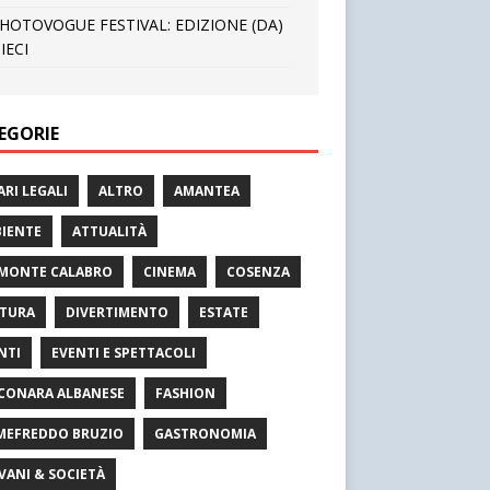
HOTOVOGUE FESTIVAL: EDIZIONE (DA)
IECI
EGORIE
ARI LEGALI
ALTRO
AMANTEA
IENTE
ATTUALITÀ
MONTE CALABRO
CINEMA
COSENZA
TURA
DIVERTIMENTO
ESTATE
NTI
EVENTI E SPETTACOLI
CONARA ALBANESE
FASHION
MEFREDDO BRUZIO
GASTRONOMIA
VANI & SOCIETÀ