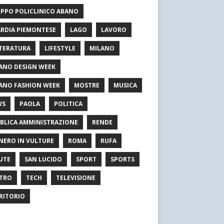
PPO POLICLINICO ABANO
RDIA PIEMONTESE
LAGO
LAVORO
TERATURA
LIFESTYLE
MILANO
ANO DESIGN WEEK
ANO FASHION WEEK
MOSTRE
MUSICA
WS
PAOLA
POLITICA
BLICA AMMINISTRAZIONE
RENDE
NERO IN VULTURE
ROMA
RUFA
UTE
SAN LUCIDO
SPORT
SPORTS
TRO
TECH
TELEVISIONE
RITORIO