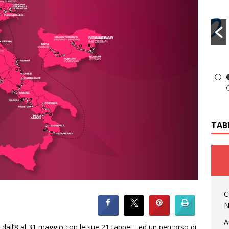
TAB
C
N
A
 dall’8 al 31 maggio con le sue 21 tappe – ed un percorso di