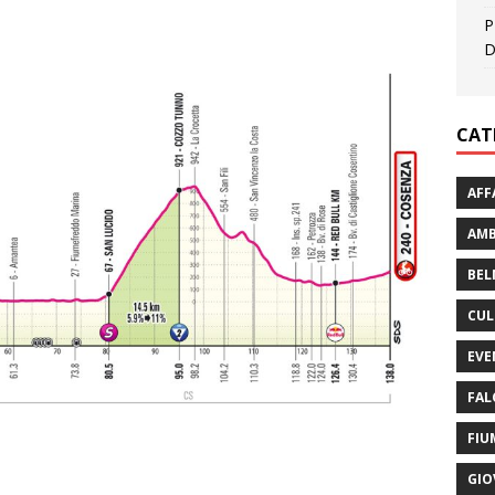
P
D
CAT
AFF
AMB
BEL
CUL
EVE
FAL
FIU
GIO