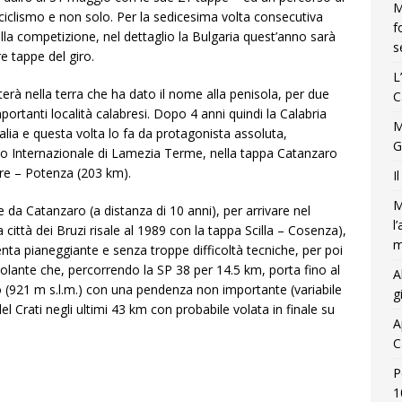
M
 ciclismo e non solo. Per la sedicesima volta consecutiva
f
alla competizione, nel dettaglio la Bulgaria quest’anno sarà
s
re tappe del giro.
L
rà nella terra che ha dato il nome alla penisola, per due
C
ortanti località calabresi. Dopo 4 anni quindi la Calabria
M
talia e questa volta lo fa da protagonista assoluta,
G
to Internazionale di Lamezia Terme, nella tappa Catanzaro
re – Potenza (203 km).
I
M
da Catanzaro (a distanza di 10 anni), per arrivare nel
l
 città dei Bruzi risale al 1989 con la tappa Scilla – Cosenza),
m
nta pianeggiante e senza troppe difficoltà tecniche, per poi
lante che, percorrendo la SP 38 per 14.5 km, porta fino al
A
(921 m s.l.m.) con una pendenza non importante (variabile
g
del Crati negli ultimi 43 km con probabile volata in finale su
A
C
P
1