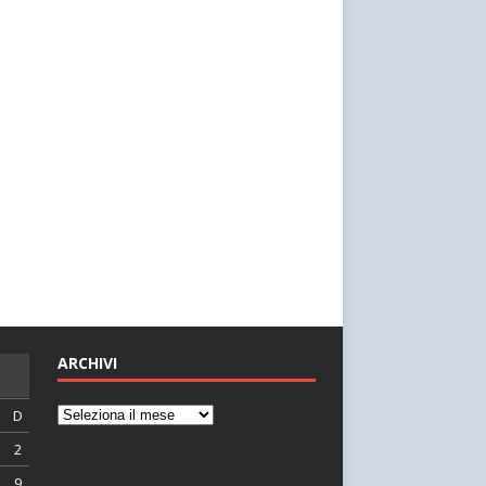
ARCHIVI
D
2
9