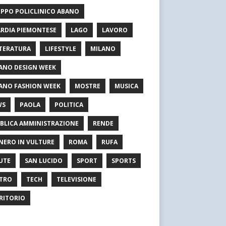
PPO POLICLINICO ABANO
RDIA PIEMONTESE
LAGO
LAVORO
TERATURA
LIFESTYLE
MILANO
ANO DESIGN WEEK
ANO FASHION WEEK
MOSTRE
MUSICA
WS
PAOLA
POLITICA
BLICA AMMINISTRAZIONE
RENDE
NERO IN VULTURE
ROMA
RUFA
UTE
SAN LUCIDO
SPORT
SPORTS
TRO
TECH
TELEVISIONE
RITORIO