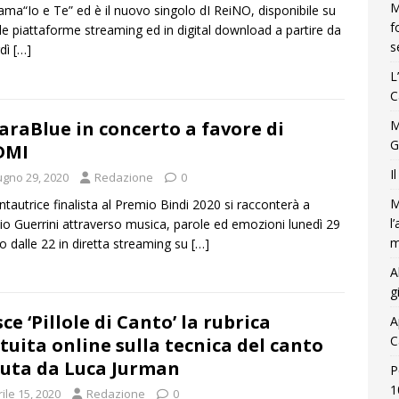
M
iama“Io e Te” ed è il nuovo singolo dI ReiNO, disponibile su
f
 le piattaforme streaming ed in digital download a partire da
s
rdì
[…]
L
C
araBlue in concerto a favore di
M
G
DMI
I
ugno 29, 2020
Redazione
0
M
ntautrice finalista al Premio Bindi 2020 si racconterà a
l
io Guerrini attraverso musica, parole ed emozioni lunedì 29
m
o dalle 22 in diretta streaming su
[…]
A
g
ce ‘Pillole di Canto’ la rubrica
A
C
tuita online sulla tecnica del canto
uta da Luca Jurman
P
1
ile 15, 2020
Redazione
0