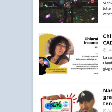
Si ch
tutte
vene
Chi
CA
Gi
La ca
Claud
giugn
Nas
gra
ten
Apr