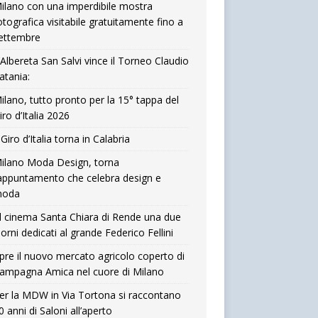
ilano con una imperdibile mostra
otografica visitabile gratuitamente fino a
ettembre
’Albereta San Salvi vince il Torneo Claudio
atania:
ilano, tutto pronto per la 15° tappa del
iro d’Italia 2026
l Giro d’Italia torna in Calabria
ilano Moda Design, torna
’appuntamento che celebra design e
oda
l cinema Santa Chiara di Rende una due
iorni dedicati al grande Federico Fellini
pre il nuovo mercato agricolo coperto di
ampagna Amica nel cuore di Milano
er la MDW in Via Tortona si raccontano
0 anni di Saloni all’aperto