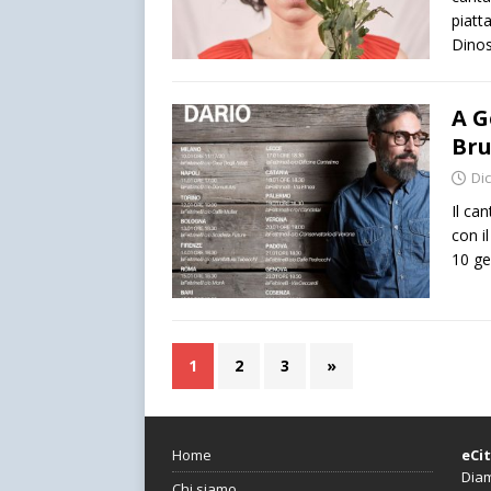
piatt
Dinos
A G
Bru
Di
Il ca
con i
10 ge
1
2
3
»
Home
eCi
Diam
Chi siamo