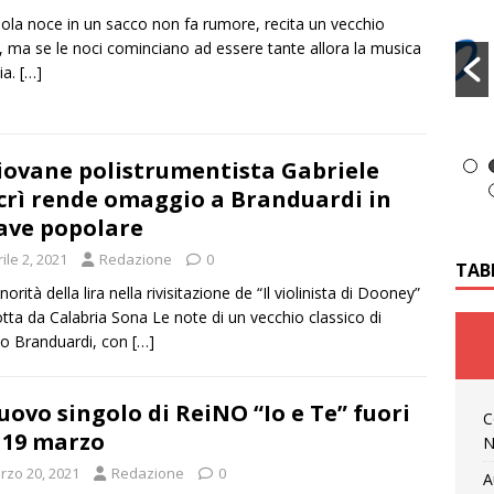
ola noce in un sacco non fa rumore, recita un vecchio
, ma se le noci cominciano ad essere tante allora la musica
ia.
[…]
giovane polistrumentista Gabriele
rì rende omaggio a Branduardi in
ave popolare
ile 2, 2021
Redazione
0
TAB
orità della lira nella rivisitazione de “Il violinista di Dooney”
tta da Calabria Sona Le note di un vecchio classico di
o Branduardi, con
[…]
nuovo singolo di ReiNO “Io e Te” fuori
C
 19 marzo
N
rzo 20, 2021
Redazione
0
A