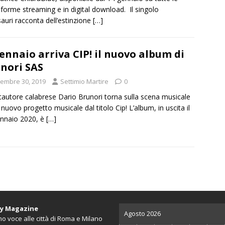
aforme streaming e in digital download. Il singolo
auri racconta dell’estinzione
[…]
ennaio arriva CIP! il nuovo album di
nori SAS
cembre 30, 2019
Settimio Martire
0
ntautore calabrese Dario Brunori torna sulla scena musicale
l nuovo progetto musicale dal titolo Cip! L’album, in uscita il
nnaio 2020, è
[…]
ty Magazine
Agosto 2026
o voce alle città di Roma e Milano