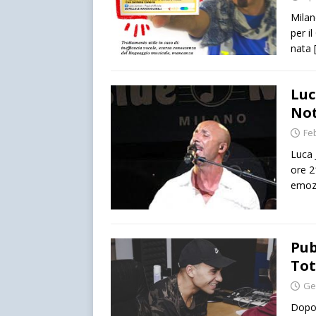
Milan
per il
nata
Luc
Not
Fe
Luca 
ore 2
emozi
Pub
Tot
Ge
Dopo 