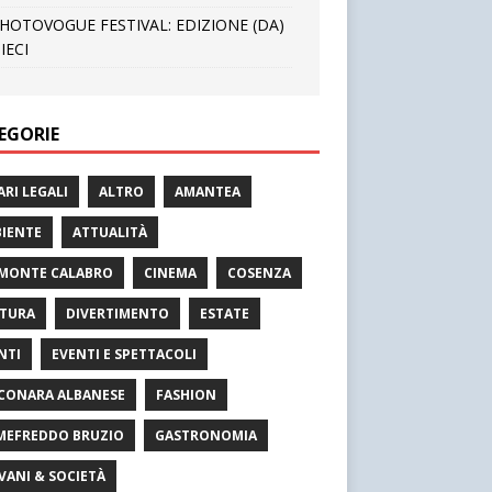
HOTOVOGUE FESTIVAL: EDIZIONE (DA)
IECI
EGORIE
ARI LEGALI
ALTRO
AMANTEA
IENTE
ATTUALITÀ
MONTE CALABRO
CINEMA
COSENZA
TURA
DIVERTIMENTO
ESTATE
NTI
EVENTI E SPETTACOLI
CONARA ALBANESE
FASHION
MEFREDDO BRUZIO
GASTRONOMIA
VANI & SOCIETÀ