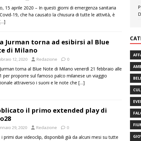
P
o, 15 aprile 2020 – In questi giorni di emergenza sanitaria
D
 Covid-19, che ha causato la chiusura di tutte le attività, è
[…]
CAT
a Jurman torna ad esibirsi al Blue
e di Milano
AFF
bbraio 12, 2020
Redazione
0
AMB
Jurman torna al Blue Note di Milano venerdì 21 febbraio alle
1 per proporre sul famoso palco milanese un viaggio
BEL
onale attraverso i suoni e le note che
[…]
CUL
EVE
blicato il primo extended play di
FAL
o28
FIU
nnaio 29, 2020
Redazione
0
GIO
i primi due videoclip, disponibili già da alcuni mesi su tutte