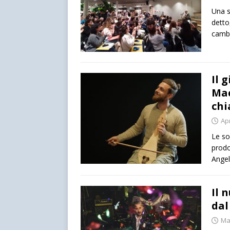
Una s
detto
camb
Il 
Mac
chi
Apr
Le son
prodo
Angel
Il 
dal
Ma