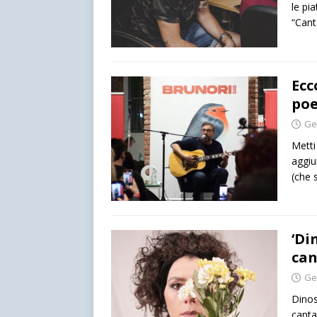
le pi
“Cant
Ecc
poe
Ge
Metti
aggiun
(che 
‘Di
can
Ge
Dinos
canta