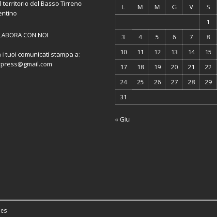
l territorio del Basso Tirreno
L
M
M
G
V
S
entino
1
LABORA CON NOI
3
4
5
6
7
8
10
11
12
13
14
15
a i tuoi comunicati stampa a:
ypress@gmail.com
17
18
19
20
21
22
24
25
26
27
28
29
31
« Giu
es