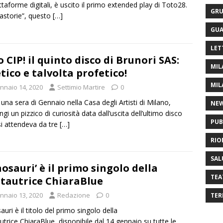
attaforme digitali, è uscito il primo extended play di Toto28.
GRU
astorie”, questo
[…]
GUA
LET
o CIP! il quinto disco di Brunori SAS:
MIL
tico e talvolta profetico!
MIL
nnaio 14, 2020
Settimio Martire
0
 una sera di Gennaio nella Casa degli Artisti di Milano,
NE
gi un pizzico di curiosità data dall’uscita dell’ultimo disco
PUB
si attendeva da tre
[…]
RIO
SAL
nosauri’ è il primo singolo della
TEA
tautrice ChiaraBlue
nnaio 13, 2020
Redazione
0
TER
auri è il titolo del primo singolo della
utrice ChiaraBlue, disponibile dal 14 gennaio su tutte le