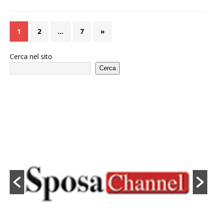
1
2
…
7
»
Cerca nel sito
Cerca