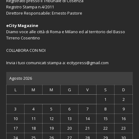
Registrato presso il Tribunale di Cosenza
Registro Stampa n.4/2011
Direttore Responsabile: Ernesto Pastore
eCity Magazine
Diamo voce alle città di Roma e Milano ed al territorio del Basso
Tirreno Cosentino
COLLABORA CON NOI
Invia i tuoi comunicati stampa a:
ecitypress@gmail.com
Agosto 2026
L
M
M
G
V
S
D
1
2
3
4
5
6
7
8
9
10
11
12
13
14
15
16
17
18
19
20
21
22
23
24
25
26
27
28
29
30