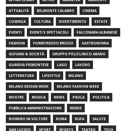
ATTUALITÀ
BELMONTE CALABRO
CINEMA
COSENZA
CULTURA
DIVERTIMENTO
ESTATE
EVENTI
EVENTI E SPETTACOLI
FALCONARA ALBANESE
FASHION
FIUMEFREDDO BRUZIO
GASTRONOMIA
GIOVANI & SOCIETÀ
GRUPPO POLICLINICO ABANO
GUARDIA PIEMONTESE
LAGO
LAVORO
LETTERATURA
LIFESTYLE
MILANO
MILANO DESIGN WEEK
MILANO FASHION WEEK
MOSTRE
MUSICA
NEWS
PAOLA
POLITICA
PUBBLICA AMMINISTRAZIONE
RENDE
RIONERO IN VULTURE
ROMA
RUFA
SALUTE
SAN LUCIDO
SPORT
SPORTS
TEATRO
TECH