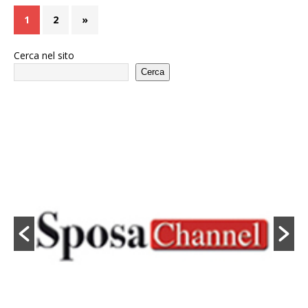
1
2
»
Cerca nel sito
Cerca