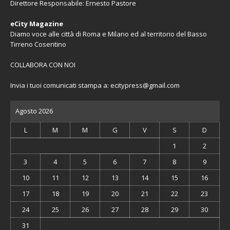
Direttore Responsabile: Ernesto Pastore
eCity Magazine
Diamo voce alle città di Roma e Milano ed al territorio del Basso
Tirreno Cosentino
COLLABORA CON NOI
Invia i tuoi comunicati stampa a:
ecitypress@gmail.com
Agosto 2026
L
M
M
G
V
S
D
1
2
3
4
5
6
7
8
9
10
11
12
13
14
15
16
17
18
19
20
21
22
23
24
25
26
27
28
29
30
31