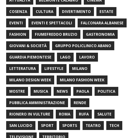
ATTUALITÀ
BELMONTE CALABRO
CINEMA
COSENZA
CULTURA
DIVERTIMENTO
ESTATE
EVENTI
EVENTI E SPETTACOLI
FALCONARA ALBANESE
FASHION
FIUMEFREDDO BRUZIO
GASTRONOMIA
GIOVANI & SOCIETÀ
GRUPPO POLICLINICO ABANO
GUARDIA PIEMONTESE
LAGO
LAVORO
LETTERATURA
LIFESTYLE
MILANO
MILANO DESIGN WEEK
MILANO FASHION WEEK
MOSTRE
MUSICA
NEWS
PAOLA
POLITICA
PUBBLICA AMMINISTRAZIONE
RENDE
RIONERO IN VULTURE
ROMA
RUFA
SALUTE
SAN LUCIDO
SPORT
SPORTS
TEATRO
TECH
TELEVISIONE
TERRITORIO