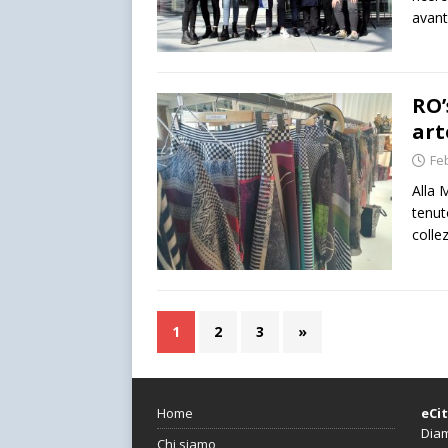
avant
RO’
art
Fe
Alla 
tenut
colle
1
2
3
»
Home
eCi
Diam
Chi siamo