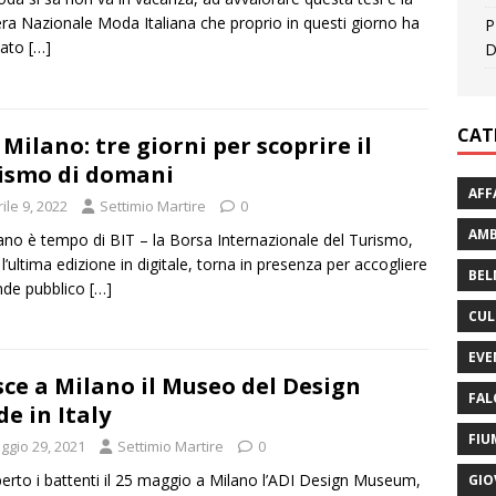
a Nazionale Moda Italiana che proprio in questi giorno ha
P
ciato
[…]
D
CAT
 Milano: tre giorni per scoprire il
ismo di domani
AFF
ile 9, 2022
Settimio Martire
0
AMB
ano è tempo di BIT – la Borsa Internazionale del Turismo,
l’ultima edizione in digitale, torna in presenza per accogliere
BEL
ande pubblico
[…]
CUL
EVE
ce a Milano il Museo del Design
FAL
e in Italy
FIU
ggio 29, 2021
Settimio Martire
0
erto i battenti il 25 maggio a Milano l’ADI Design Museum,
GIO