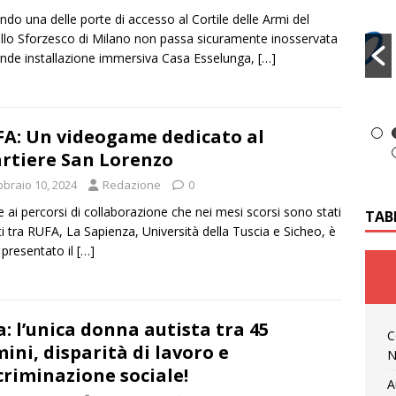
ndo una delle porte di accesso al Cortile delle Armi del
llo Sforzesco di Milano non passa sicuramente inosservata
ande installazione immersiva Casa Esselunga,
[…]
A: Un videogame dedicato al
rtiere San Lorenzo
bbraio 10, 2024
Redazione
0
e ai percorsi di collaborazione che nei mesi scorsi sono stati
TAB
ti tra RUFA, La Sapienza, Università della Tuscia e Sicheo, è
 presentato il
[…]
a: l’unica donna autista tra 45
C
ini, disparità di lavoro e
N
criminazione sociale!
A