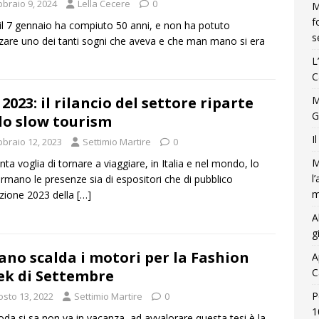
bbraio 9, 2024
Lella Cecere
0
M
f
 il 7 gennaio ha compiuto 50 anni, e non ha potuto
s
zzare uno dei tanti sogni che aveva e che man mano si era
L
C
 2023: il rilancio del settore riparte
M
G
lo slow tourism
I
bbraio 12, 2023
Settimio Martire
0
M
anta voglia di tornare a viaggiare, in Italia e nel mondo, lo
l
rmano le presenze sia di espositori che di pubblico
m
dizione 2023 della
[…]
A
g
ano scalda i motori per la Fashion
A
C
k di Settembre
P
osto 13, 2022
Settimio Martire
0
1
da si sa non va in vacanza, ad avvalorare questa tesi è la