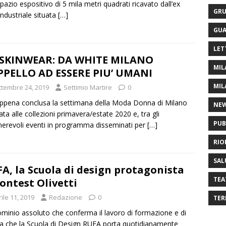
pazio espositivo di 5 mila metri quadrati ricavato dall’ex
GRU
industriale situata
[…]
GUA
LET
’SKINWEAR: DA WHITE MILANO
MIL
PPELLO AD ESSERE PIU’ UMANI
MIL
ttembre 24, 2019
Settimio Martire
0
appena conclusa la settimana della Moda Donna di Milano
NE
ata alle collezioni primavera/estate 2020 e, tra gli
PUB
erevoli eventi in programma disseminati per
[…]
RIO
SAL
A, la Scuola di design protagonista
TEA
contest Olivetti
ile 11, 2019
Redazione
0
TER
minio assoluto che conferma il lavoro di formazione e di
ca che la Scuola di Design RUFA porta quotidianamente