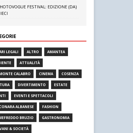
HOTOVOGUE FESTIVAL: EDIZIONE (DA)
IECI
EGORIE
ARI LEGALI
ALTRO
AMANTEA
IENTE
ATTUALITÀ
MONTE CALABRO
CINEMA
COSENZA
TURA
DIVERTIMENTO
ESTATE
NTI
EVENTI E SPETTACOLI
CONARA ALBANESE
FASHION
MEFREDDO BRUZIO
GASTRONOMIA
VANI & SOCIETÀ