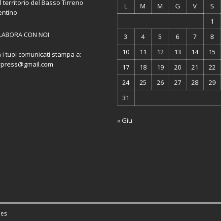
l territorio del Basso Tirreno
L
M
M
G
V
S
entino
1
LABORA CON NOI
3
4
5
6
7
8
10
11
12
13
14
15
a i tuoi comunicati stampa a:
ypress@gmail.com
17
18
19
20
21
22
24
25
26
27
28
29
31
« Giu
es