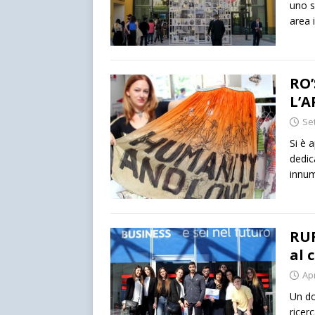
uno s
area 
RO
L’A
Se
Si è 
dedic
innum
RUF
al 
Apr
Un do
ricer