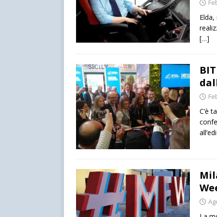
Fe
Elda,
reali
[…]
BIT
dal
Fe
C’è t
confe
all’e
Mil
Wee
Ag
La mo