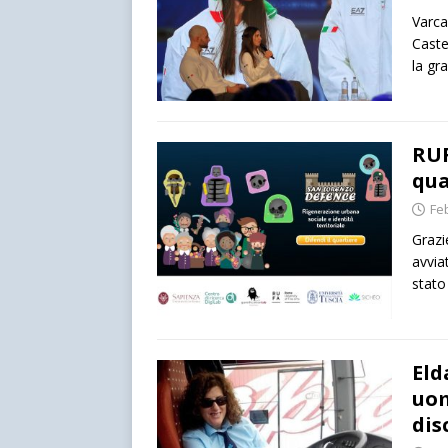
Varca
Caste
la gr
RUF
qua
Fe
Grazi
avvia
stato
Eld
uom
dis