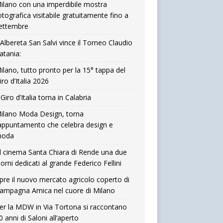
ilano con una imperdibile mostra
otografica visitabile gratuitamente fino a
ettembre
’Albereta San Salvi vince il Torneo Claudio
atania:
ilano, tutto pronto per la 15° tappa del
iro d’Italia 2026
l Giro d’Italia torna in Calabria
ilano Moda Design, torna
’appuntamento che celebra design e
oda
l cinema Santa Chiara di Rende una due
iorni dedicati al grande Federico Fellini
pre il nuovo mercato agricolo coperto di
ampagna Amica nel cuore di Milano
er la MDW in Via Tortona si raccontano
0 anni di Saloni all’aperto