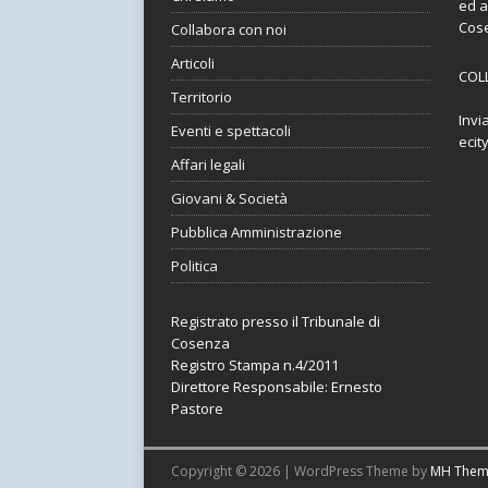
ed a
Cos
Collabora con noi
Articoli
COL
Territorio
Invi
Eventi e spettacoli
ecit
Affari legali
Giovani & Società
Pubblica Amministrazione
Politica
Registrato presso il Tribunale di
Cosenza
Registro Stampa n.4/2011
Direttore Responsabile: Ernesto
Pastore
Copyright © 2026 | WordPress Theme by
MH Them