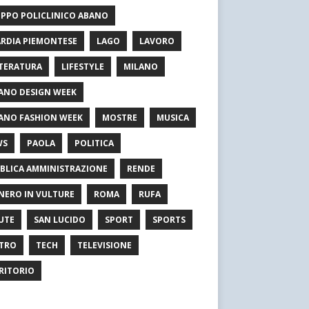
PPO POLICLINICO ABANO
RDIA PIEMONTESE
LAGO
LAVORO
TERATURA
LIFESTYLE
MILANO
ANO DESIGN WEEK
ANO FASHION WEEK
MOSTRE
MUSICA
WS
PAOLA
POLITICA
BLICA AMMINISTRAZIONE
RENDE
NERO IN VULTURE
ROMA
RUFA
UTE
SAN LUCIDO
SPORT
SPORTS
TRO
TECH
TELEVISIONE
RITORIO