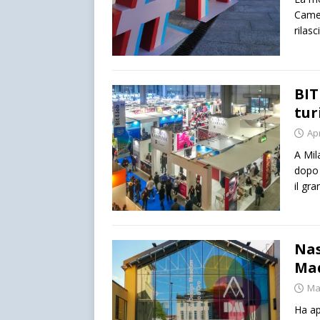
Camer
rilas
BIT
tur
Apr
A Mil
dopo 
il gr
Nas
Mad
Ma
Ha ap