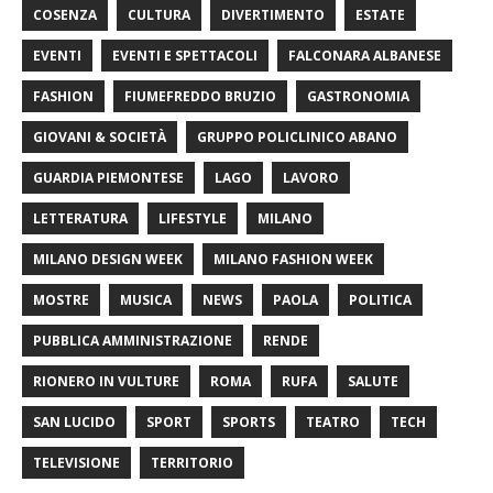
COSENZA
CULTURA
DIVERTIMENTO
ESTATE
EVENTI
EVENTI E SPETTACOLI
FALCONARA ALBANESE
FASHION
FIUMEFREDDO BRUZIO
GASTRONOMIA
GIOVANI & SOCIETÀ
GRUPPO POLICLINICO ABANO
GUARDIA PIEMONTESE
LAGO
LAVORO
LETTERATURA
LIFESTYLE
MILANO
MILANO DESIGN WEEK
MILANO FASHION WEEK
MOSTRE
MUSICA
NEWS
PAOLA
POLITICA
PUBBLICA AMMINISTRAZIONE
RENDE
RIONERO IN VULTURE
ROMA
RUFA
SALUTE
SAN LUCIDO
SPORT
SPORTS
TEATRO
TECH
TELEVISIONE
TERRITORIO