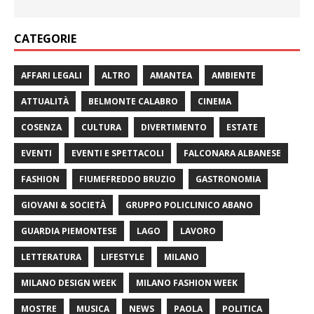
CATEGORIE
AFFARI LEGALI
ALTRO
AMANTEA
AMBIENTE
ATTUALITÀ
BELMONTE CALABRO
CINEMA
COSENZA
CULTURA
DIVERTIMENTO
ESTATE
EVENTI
EVENTI E SPETTACOLI
FALCONARA ALBANESE
FASHION
FIUMEFREDDO BRUZIO
GASTRONOMIA
GIOVANI & SOCIETÀ
GRUPPO POLICLINICO ABANO
GUARDIA PIEMONTESE
LAGO
LAVORO
LETTERATURA
LIFESTYLE
MILANO
MILANO DESIGN WEEK
MILANO FASHION WEEK
MOSTRE
MUSICA
NEWS
PAOLA
POLITICA