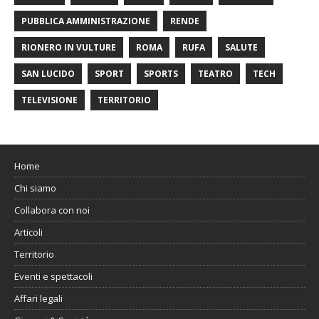
PUBBLICA AMMINISTRAZIONE
RENDE
RIONERO IN VULTURE
ROMA
RUFA
SALUTE
SAN LUCIDO
SPORT
SPORTS
TEATRO
TECH
TELEVISIONE
TERRITORIO
Home
Chi siamo
Collabora con noi
Articoli
Territorio
Eventi e spettacoli
Affari legali