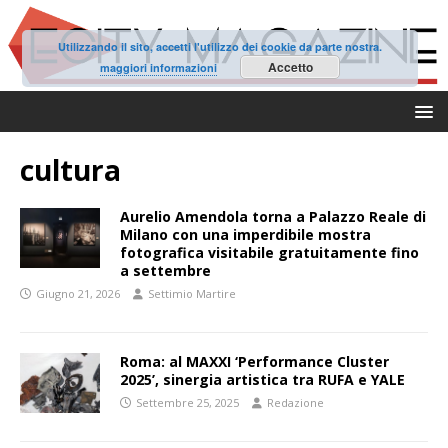
Utilizzando il sito, accetti l'utilizzo dei cookie da parte nostra.
Accetto
maggiori informazioni
cultura
Aurelio Amendola torna a Palazzo Reale di
Milano con una imperdibile mostra
fotografica visitabile gratuitamente fino
a settembre
Giugno 21, 2026
Settimio Martire
Roma: al MAXXI ‘Performance Cluster
2025’, sinergia artistica tra RUFA e YALE
Settembre 25, 2025
Redazione