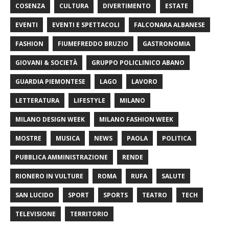
COSENZA
CULTURA
DIVERTIMENTO
ESTATE
EVENTI
EVENTI E SPETTACOLI
FALCONARA ALBANESE
FASHION
FIUMEFREDDO BRUZIO
GASTRONOMIA
GIOVANI & SOCIETÀ
GRUPPO POLICLINICO ABANO
GUARDIA PIEMONTESE
LAGO
LAVORO
LETTERATURA
LIFESTYLE
MILANO
MILANO DESIGN WEEK
MILANO FASHION WEEK
MOSTRE
MUSICA
NEWS
PAOLA
POLITICA
PUBBLICA AMMINISTRAZIONE
RENDE
RIONERO IN VULTURE
ROMA
RUFA
SALUTE
SAN LUCIDO
SPORT
SPORTS
TEATRO
TECH
TELEVISIONE
TERRITORIO