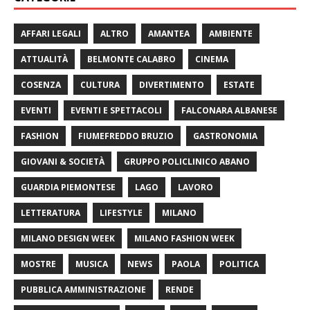
AFFARI LEGALI
ALTRO
AMANTEA
AMBIENTE
ATTUALITÀ
BELMONTE CALABRO
CINEMA
COSENZA
CULTURA
DIVERTIMENTO
ESTATE
EVENTI
EVENTI E SPETTACOLI
FALCONARA ALBANESE
FASHION
FIUMEFREDDO BRUZIO
GASTRONOMIA
GIOVANI & SOCIETÀ
GRUPPO POLICLINICO ABANO
GUARDIA PIEMONTESE
LAGO
LAVORO
LETTERATURA
LIFESTYLE
MILANO
MILANO DESIGN WEEK
MILANO FASHION WEEK
MOSTRE
MUSICA
NEWS
PAOLA
POLITICA
PUBBLICA AMMINISTRAZIONE
RENDE