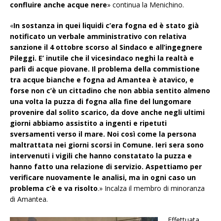
confluire anche acque nere
» continua la Menichino.
«
In sostanza in quei liquidi c’era fogna ed è stato già
notificato un verbale amministrativo con relativa
sanzione il 4 ottobre scorso al Sindaco e all’ingegnere
Pileggi. E’ inutile che il vicesindaco neghi la realtà e
parli di acque piovane. Il problema della commistione
tra acque bianche e fogna ad Amantea è atavico, e
forse non c’è un cittadino che non abbia sentito almeno
una volta la puzza di fogna alla fine del lungomare
provenire dal solito scarico, da dove anche negli ultimi
giorni abbiamo assistito a ingenti e ripetuti
sversamenti verso il mare. Noi così come la persona
maltrattata nei giorni scorsi in Comune. Ieri sera sono
intervenuti i vigili che hanno constatato la puzza e
hanno fatto una relazione di servizio. Aspettiamo per
verificare nuovamente le analisi, ma in ogni caso un
problema c’è e va risolto
.» Incalza il membro di minoranza
di Amantea.
Effettuata