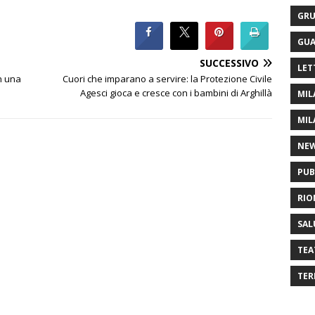
GRU
GUA
SUCCESSIVO
LET
in una
Cuori che imparano a servire: la Protezione Civile
Agesci gioca e cresce con i bambini di Arghillà
MIL
MIL
NE
PUB
RIO
SAL
TEA
TER