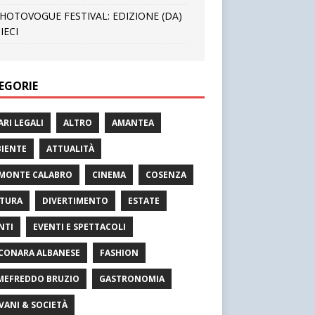
HOTOVOGUE FESTIVAL: EDIZIONE (DA)
IECI
EGORIE
ARI LEGALI
ALTRO
AMANTEA
IENTE
ATTUALITÀ
MONTE CALABRO
CINEMA
COSENZA
TURA
DIVERTIMENTO
ESTATE
NTI
EVENTI E SPETTACOLI
CONARA ALBANESE
FASHION
MEFREDDO BRUZIO
GASTRONOMIA
VANI & SOCIETÀ