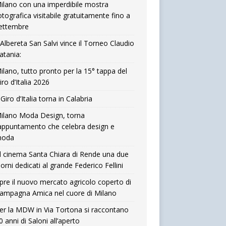
ilano con una imperdibile mostra
otografica visitabile gratuitamente fino a
ettembre
’Albereta San Salvi vince il Torneo Claudio
atania:
ilano, tutto pronto per la 15° tappa del
iro d’Italia 2026
l Giro d’Italia torna in Calabria
ilano Moda Design, torna
’appuntamento che celebra design e
oda
l cinema Santa Chiara di Rende una due
iorni dedicati al grande Federico Fellini
pre il nuovo mercato agricolo coperto di
ampagna Amica nel cuore di Milano
er la MDW in Via Tortona si raccontano
0 anni di Saloni all’aperto