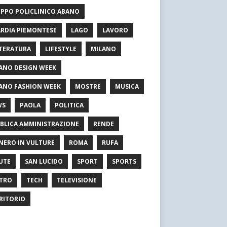
PPO POLICLINICO ABANO
RDIA PIEMONTESE
LAGO
LAVORO
TERATURA
LIFESTYLE
MILANO
ANO DESIGN WEEK
ANO FASHION WEEK
MOSTRE
MUSICA
WS
PAOLA
POLITICA
BLICA AMMINISTRAZIONE
RENDE
NERO IN VULTURE
ROMA
RUFA
UTE
SAN LUCIDO
SPORT
SPORTS
TRO
TECH
TELEVISIONE
RITORIO