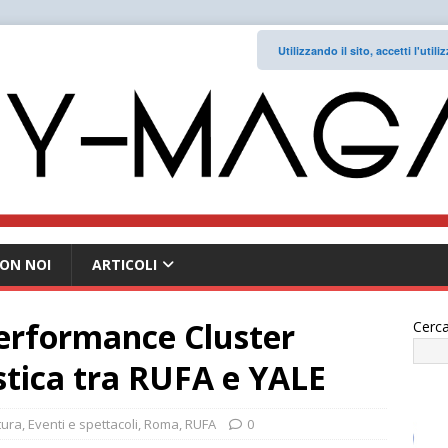
Utilizzando il sito, accetti l'uti
ON NOI
ARTICOLI
erformance Cluster
Cerca
istica tra RUFA e YALE
tura
,
Eventi e spettacoli
,
Roma
,
RUFA
0