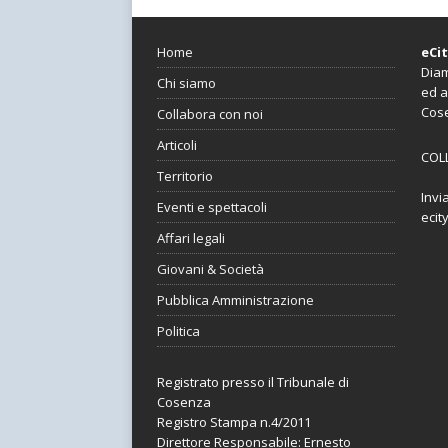
Home
eCi
Diam
Chi siamo
ed a
Cos
Collabora con noi
Articoli
COL
Territorio
Invi
Eventi e spettacoli
ecit
Affari legali
Giovani & Società
Pubblica Amministrazione
Politica
Registrato presso il Tribunale di
Cosenza
Registro Stampa n.4/2011
Direttore Responsabile: Ernesto