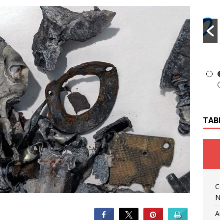
TAB
C
N
A