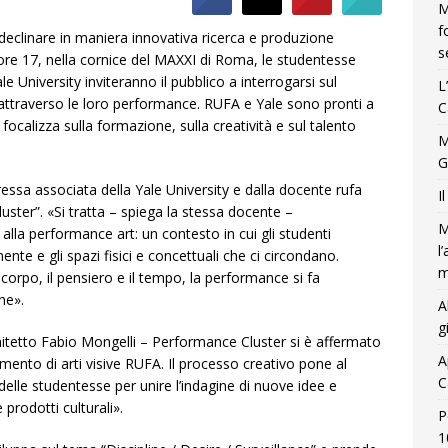
M
f
 declinare in maniera innovativa ricerca e produzione
s
e ore 17, nella cornice del MAXXI di Roma, le studentesse
le University inviteranno il pubblico a interrogarsi sul
L
 attraverso le loro performance. RUFA e Yale sono pronti a
C
ocalizza sulla formazione, sulla creatività e sul talento
M
G
essa associata della Yale University e dalla docente rufa
I
uster”. «Si tratta – spiega la stessa docente –
M
lla performance art: un contesto in cui gli studenti
l
te e gli spazi fisici e concettuali che ci circondano.
m
 corpo, il pensiero e il tempo, la performance si fa
ne».
A
g
chitetto Fabio Mongelli – Performance Cluster si è affermato
A
imento di arti visive RUFA. Il processo creativo pone al
C
 delle studentesse per unire l’indagine di nuove idee e
 prodotti culturali».
P
1