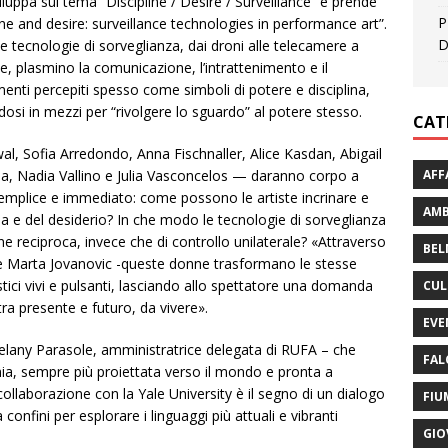
luppa sul tema “Discipline / Desire / Surveillance” e prende
P
line and desire: surveillance technologies in performance art”.
D
e tecnologie di sorveglianza, dai droni alle telecamere a
le, plasmino la comunicazione, l’intrattenimento e il
enti percepiti spesso come simboli di potere e disciplina,
si in mezzi per “rivolgere lo sguardo” al potere stesso.
CAT
al, Sofia Arredondo, Anna Fischnaller, Alice Kasdan, Abigail
AFF
a, Nadia Vallino e Julia Vasconcelos — daranno corpo a
emplice e immediato: come possono le artiste incrinare e
AMB
ina e del desiderio? In che modo le tecnologie di sorveglianza
 reciproca, invece che di controllo unilaterale? «Attraverso
BEL
ude Marta Jovanovic -queste donne trasformano le stesse
tici vivi e pulsanti, lasciando allo spettatore una domanda
CUL
ra presente e futuro, da vivere».
EVE
elany Parasole, amministratrice delegata di RUFA – che
FAL
emia, sempre più proiettata verso il mondo e pronta a
 collaborazione con la Yale University è il segno di un dialogo
FIU
confini per esplorare i linguaggi più attuali e vibranti
GIO