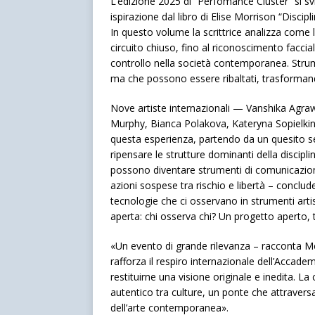
L’edizione 2025 di “Perfomance Cluster” si svi
ispirazione dal libro di Elise Morrison “Discip
In questo volume la scrittrice analizza come l
circuito chiuso, fino al riconoscimento faccia
controllo nella società contemporanea. Strum
ma che possono essere ribaltati, trasformando
Nove artiste internazionali — Vanshika Agraw
Murphy, Bianca Polakova, Kateryna Sopielkin
questa esperienza, partendo da un quesito s
ripensare le strutture dominanti della discipl
possono diventare strumenti di comunicazione
azioni sospese tra rischio e libertà – concl
tecnologie che ci osservano in strumenti artis
aperta: chi osserva chi? Un progetto aperto, t
«Un evento di grande rilevanza – racconta M
rafforza il respiro internazionale dell’Accad
restituirne una visione originale e inedita. La
autentico tra culture, un ponte che attraversa 
dell’arte contemporanea».