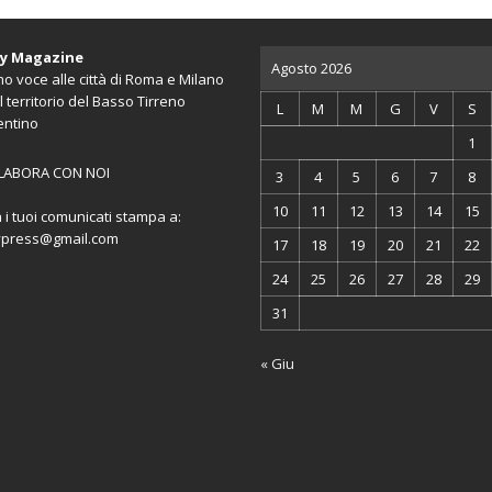
ty Magazine
Agosto 2026
o voce alle città di Roma e Milano
l territorio del Basso Tirreno
L
M
M
G
V
S
entino
1
LABORA CON NOI
3
4
5
6
7
8
10
11
12
13
14
15
a i tuoi comunicati stampa a:
ypress@gmail.com
17
18
19
20
21
22
24
25
26
27
28
29
31
« Giu