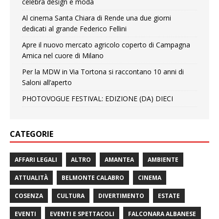
celebra design e moda
Al cinema Santa Chiara di Rende una due giorni
dedicati al grande Federico Fellini
Apre il nuovo mercato agricolo coperto di Campagna
Amica nel cuore di Milano
Per la MDW in Via Tortona si raccontano 10 anni di
Saloni all’aperto
PHOTOVOGUE FESTIVAL: EDIZIONE (DA) DIECI
CATEGORIE
AFFARI LEGALI
ALTRO
AMANTEA
AMBIENTE
ATTUALITÀ
BELMONTE CALABRO
CINEMA
COSENZA
CULTURA
DIVERTIMENTO
ESTATE
EVENTI
EVENTI E SPETTACOLI
FALCONARA ALBANESE