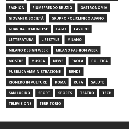
FASHION
FIUMEFREDDO BRUZIO
GASTRONOMIA
GIOVANI & SOCIETÀ
GRUPPO POLICLINICO ABANO
GUARDIA PIEMONTESE
LAGO
LAVORO
LETTERATURA
LIFESTYLE
MILANO
MILANO DESIGN WEEK
MILANO FASHION WEEK
MOSTRE
MUSICA
NEWS
PAOLA
POLITICA
PUBBLICA AMMINISTRAZIONE
RENDE
RIONERO IN VULTURE
ROMA
RUFA
SALUTE
SAN LUCIDO
SPORT
SPORTS
TEATRO
TECH
TELEVISIONE
TERRITORIO