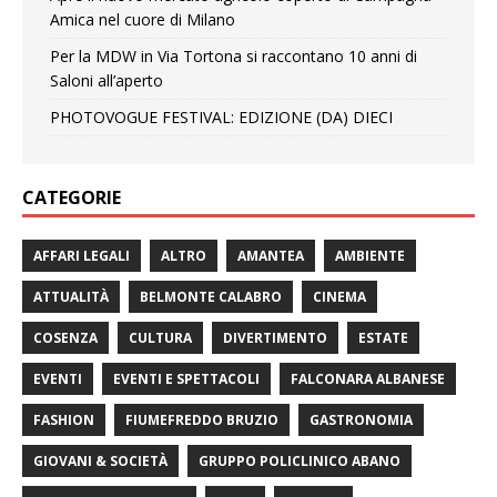
Amica nel cuore di Milano
Per la MDW in Via Tortona si raccontano 10 anni di
Saloni all’aperto
PHOTOVOGUE FESTIVAL: EDIZIONE (DA) DIECI
CATEGORIE
AFFARI LEGALI
ALTRO
AMANTEA
AMBIENTE
ATTUALITÀ
BELMONTE CALABRO
CINEMA
COSENZA
CULTURA
DIVERTIMENTO
ESTATE
EVENTI
EVENTI E SPETTACOLI
FALCONARA ALBANESE
FASHION
FIUMEFREDDO BRUZIO
GASTRONOMIA
GIOVANI & SOCIETÀ
GRUPPO POLICLINICO ABANO