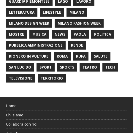
GUARDIA PIEMONTESE
LAGO
LAVORO
LETTERATURA
LIFESTYLE
MILANO
MILANO DESIGN WEEK
MILANO FASHION WEEK
MOSTRE
MUSICA
NEWS
PAOLA
POLITICA
PUBBLICA AMMINISTRAZIONE
RENDE
RIONERO IN VULTURE
ROMA
RUFA
SALUTE
SAN LUCIDO
SPORT
SPORTS
TEATRO
TECH
TELEVISIONE
TERRITORIO
Home
Chi siamo
Collabora con noi