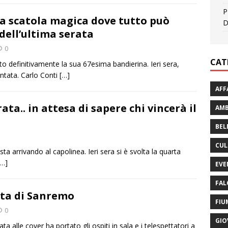
P
na scatola magica dove tutto può
D
dell’ultima serata
0
CAT
o definitivamente la sua 67esima bandierina. Ieri sera,
puntata. Carlo Conti
[…]
AFF
ta.. in attesa di sapere chi vincerà il
AMB
BEL
CUL
a arrivando al capolinea. Ieri sera si è svolta la quarta
[…]
EVE
FAL
ata di Sanremo
FIU
0
GIO
a alle cover ha portato gli ospiti in sala e i telespettatori a