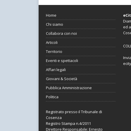
Home
eCi
Diam
Chi siamo
ed a
Cos
Collabora con noi
Articoli
COL
Territorio
Invi
Eventi e spettacoli
ecit
Affari legali
Giovani & Società
Pubblica Amministrazione
Politica
Registrato presso il Tribunale di
Cosenza
Registro Stampa n.4/2011
Direttore Responsabile: Ernesto