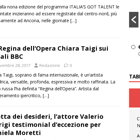
a alla nona edizione del programma ITALIA’S GOT TALENT le
untate inizieranno ad essere registrate dal centro-nord, più
samente ad Ancona, nelle giornate
[…]
Regina dell’Opera Chiara Taigi sui
ali BBC
vembre 28, 2017
Redazione
0
a Taigi, soprano di fama internazionale, è un’artista
TAB
drica, versatile, profonda, espressiva e molto raffinata. La
a russa l’ha definita “Regina dell’Opera”. Artista dal
ramento ipercritico,
[…]
tta dei desideri, l’attore Valerio
C
igi testimonial d’eccezione per
N
iela Moretti
A