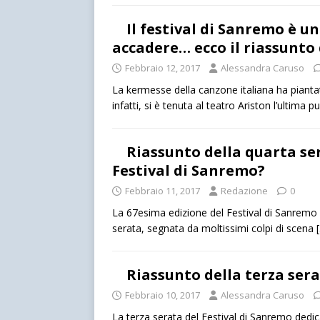
Il festival di Sanremo è u
accadere… ecco il riassunto 
Febbraio 12, 2017
Alessandra Caruso
La kermesse della canzone italiana ha piantat
infatti, si è tenuta al teatro Ariston l’ultima 
Riassunto della quarta sera
Festival di Sanremo?
Febbraio 11, 2017
Redazione
0
La 67esima edizione del Festival di Sanremo st
serata, segnata da moltissimi colpi di scena
Riassunto della terza ser
Febbraio 10, 2017
Alessandra Caruso
La terza serata del Festival di Sanremo dedicat