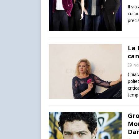
Il vi
cui p
preci
La 
can
No
Chiar
polie
critic
tempe
Gro
Mor
Dan