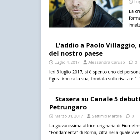
Lug
La cr
forma
innal
L’addio a Paolo Villaggio
del nostro paese
Luglio 4, 2017
Alessandra Caruso
0
Ieri 3 luglio 2017, si è spento uno dei perso
figura ironica la sua, fondata sulla risata e
[…
Stasera su Canale 5 debutt
Petrungaro
Marzo 31, 2017
Settimio Martire
0
La giovanissima attrice originaria di Fiumefr
“Fondamenta” di Roma, città nella quale vive