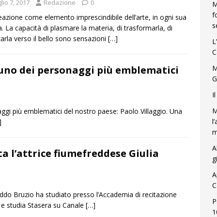
lio 7, 2017
Redazione
0
M
f
eazione come elemento imprescindibile dell’arte, in ogni sua
s
. La capacità di plasmare la materia, di trasformarla, di
zarla verso il bello sono sensazioni
[…]
L
C
, uno dei personaggi più emblematici
M
G
I
M
naggi più emblematici del nostro paese: Paolo Villaggio. Una
l
]
m
A
a l’attrice fiumefreddese Giulia
g
A
C
eddo Bruzio ha studiato presso l’Accademia di recitazione
P
 e studia Stasera su Canale
[…]
1