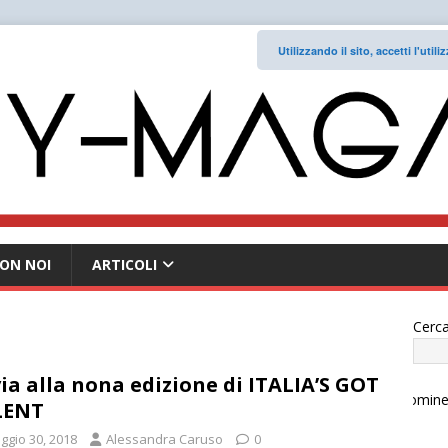
Utilizzando il sito, accetti l'uti
ON NOI
ARTICOLI
Cerca
via alla nona edizione di ITALIA’S GOT
LENT
ggio 30, 2018
Alessandra Caruso
0