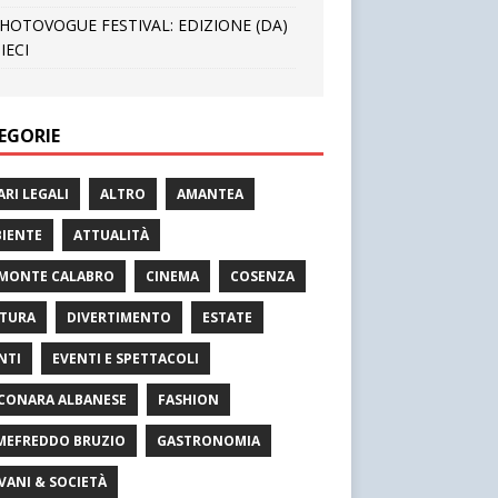
HOTOVOGUE FESTIVAL: EDIZIONE (DA)
IECI
EGORIE
ARI LEGALI
ALTRO
AMANTEA
IENTE
ATTUALITÀ
MONTE CALABRO
CINEMA
COSENZA
TURA
DIVERTIMENTO
ESTATE
NTI
EVENTI E SPETTACOLI
CONARA ALBANESE
FASHION
MEFREDDO BRUZIO
GASTRONOMIA
VANI & SOCIETÀ