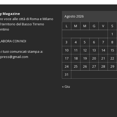
ty Magazine
Agosto 2026
o voce alle città di Roma e Milano
l territorio del Basso Tirreno
L
M
M
G
V
S
entino
1
LABORA CON NOI
3
4
5
6
7
8
10
11
12
13
14
15
a i tuoi comunicati stampa a:
ypress@gmail.com
17
18
19
20
21
22
24
25
26
27
28
29
31
« Giu