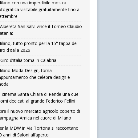
ilano con una imperdibile mostra
otografica visitabile gratuitamente fino a
ettembre
’Albereta San Salvi vince il Torneo Claudio
atania:
ilano, tutto pronto per la 15° tappa del
iro d’Italia 2026
l Giro d’Italia torna in Calabria
ilano Moda Design, torna
’appuntamento che celebra design e
oda
l cinema Santa Chiara di Rende una due
iorni dedicati al grande Federico Fellini
pre il nuovo mercato agricolo coperto di
ampagna Amica nel cuore di Milano
er la MDW in Via Tortona si raccontano
0 anni di Saloni all’aperto