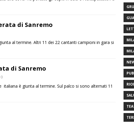
GRU
GUA
serata di Sanremo
LET
MIL
unta al termine. Altri 11 dei 22 cantanti campioni in gara si
MIL
NE
rata di Sanremo
PUB
0
RIO
italiana è giunta al termine. Sul palco si sono alternati 11
SAL
TEA
TER