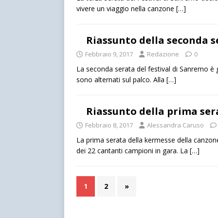
vivere un viaggio nella canzone
[…]
Riassunto della seconda 
Febbraio 9, 2017
Redazione
0
La seconda serata del festival di Sanremo è gi
sono alternati sul palco. Alla
[…]
Riassunto della prima se
Febbraio 8, 2017
Alessandra Caruso
La prima serata della kermesse della canzone 
dei 22 cantanti campioni in gara. La
[…]
1
2
»