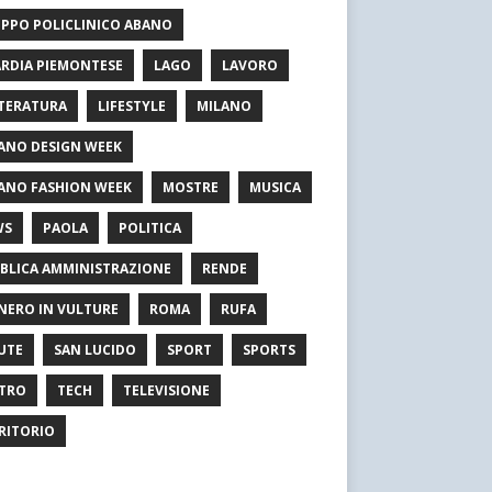
PPO POLICLINICO ABANO
RDIA PIEMONTESE
LAGO
LAVORO
TERATURA
LIFESTYLE
MILANO
ANO DESIGN WEEK
ANO FASHION WEEK
MOSTRE
MUSICA
WS
PAOLA
POLITICA
BLICA AMMINISTRAZIONE
RENDE
NERO IN VULTURE
ROMA
RUFA
UTE
SAN LUCIDO
SPORT
SPORTS
TRO
TECH
TELEVISIONE
RITORIO