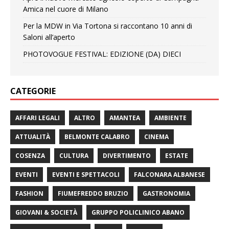
Amica nel cuore di Milano
Per la MDW in Via Tortona si raccontano 10 anni di
Saloni all’aperto
PHOTOVOGUE FESTIVAL: EDIZIONE (DA) DIECI
CATEGORIE
AFFARI LEGALI
ALTRO
AMANTEA
AMBIENTE
ATTUALITÀ
BELMONTE CALABRO
CINEMA
COSENZA
CULTURA
DIVERTIMENTO
ESTATE
EVENTI
EVENTI E SPETTACOLI
FALCONARA ALBANESE
FASHION
FIUMEFREDDO BRUZIO
GASTRONOMIA
GIOVANI & SOCIETÀ
GRUPPO POLICLINICO ABANO