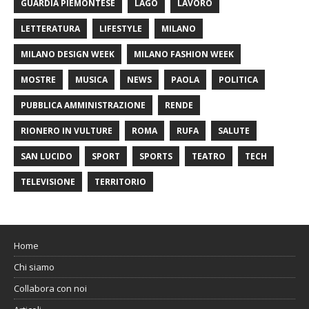
GUARDIA PIEMONTESE
LAGO
LAVORO
LETTERATURA
LIFESTYLE
MILANO
MILANO DESIGN WEEK
MILANO FASHION WEEK
MOSTRE
MUSICA
NEWS
PAOLA
POLITICA
PUBBLICA AMMINISTRAZIONE
RENDE
RIONERO IN VULTURE
ROMA
RUFA
SALUTE
SAN LUCIDO
SPORT
SPORTS
TEATRO
TECH
TELEVISIONE
TERRITORIO
Home
Chi siamo
Collabora con noi