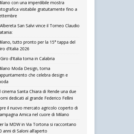
ilano con una imperdibile mostra
otografica visitabile gratuitamente fino a
ettembre
’Albereta San Salvi vince il Torneo Claudio
atania:
ilano, tutto pronto per la 15° tappa del
iro d’Italia 2026
l Giro d’Italia torna in Calabria
ilano Moda Design, torna
’appuntamento che celebra design e
oda
l cinema Santa Chiara di Rende una due
iorni dedicati al grande Federico Fellini
pre il nuovo mercato agricolo coperto di
ampagna Amica nel cuore di Milano
er la MDW in Via Tortona si raccontano
0 anni di Saloni all’aperto