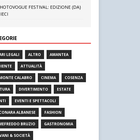
HOTOVOGUE FESTIVAL: EDIZIONE (DA)
IECI
EGORIE
ARI LEGALI
ALTRO
AMANTEA
IENTE
ATTUALITÀ
MONTE CALABRO
CINEMA
COSENZA
TURA
DIVERTIMENTO
ESTATE
NTI
EVENTI E SPETTACOLI
CONARA ALBANESE
FASHION
MEFREDDO BRUZIO
GASTRONOMIA
VANI & SOCIETÀ