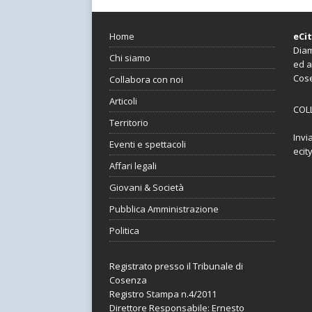
Home
eCi
Diam
Chi siamo
ed a
Cos
Collabora con noi
Articoli
COL
Territorio
Invi
Eventi e spettacoli
ecit
Affari legali
Giovani & Società
Pubblica Amministrazione
Politica
Registrato presso il Tribunale di
Cosenza
Registro Stampa n.4/2011
Direttore Responsabile: Ernesto