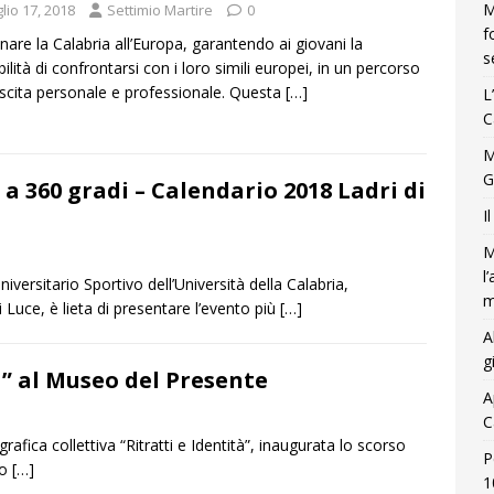
M
lio 17, 2018
Settimio Martire
0
f
inare la Calabria all’Europa, garantendo ai giovani la
s
bilità di confrontarsi con i loro simili europei, in un percorso
escita personale e professionale. Questa
[…]
L
C
M
G
 a 360 gradi – Calendario 2018 Ladri di
I
M
l
iversitario Sportivo dell’Università della Calabria,
m
i Luce, è lieta di presentare l’evento più
[…]
A
g
à” al Museo del Presente
A
C
rafica collettiva “Ritratti e Identità”, inaugurata lo scorso
P
eo
[…]
1