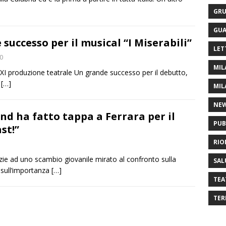
GRU
GUA
successo per il musical “I Miserabili”
LET
0
MIL
la XI produzione teatrale Un grande successo per il debutto,
l
[…]
MIL
NE
nd ha fatto tappa a Ferrara per il
PUB
st!”
RIO
razie ad uno scambio giovanile mirato al confronto sulla
SAL
e sull’importanza
[…]
TEA
TER