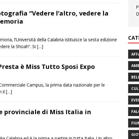
P
tografia “Vedere l’altro, vedere la
D
Memoria
CAT
ria, l’Università della Calabria istituisce la sesta edizione
vedere la Shoah”. Si
[…]
AFF
 Presta è Miss Tutto Sposi Expo
AMB
BEL
o Commerciale Campus, la prima data nazionale per le
CUL
 il
[…]
EVE
 provinciale di Miss Italia in
FAL
FIU
GIO
ia Calabria ed è la prima a partire in tutta Italia. Un altro