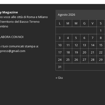
ty Magazine
Agosto 2026
o voce alle città di Roma e Milano
l territorio del Basso Tirreno
L
M
M
G
V
S
entino
1
LABORA CON NOI
3
4
5
6
7
8
10
11
12
13
14
15
a i tuoi comunicati stampa a:
ypress@gmail.com
17
18
19
20
21
22
24
25
26
27
28
29
31
« Giu