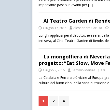
importante passo in avanti per
[…]
Al Teatro Garden di Rende 
Giugno 17, 2016
Alessandra Caruso
Lunghi applausi per il debutto, ieri sera, del
ieri sera, al Cine-Teatro Garden di Rende, de
La mongolfiera di Neverla
progetto: “Eat Slow, Move Fa
Giugno 9, 2016
Settimio Martire
0
La Calabria e Ferrara più vicine all’Europa g
cultura del buon cibo, della sana nutrizione 
1
2
»