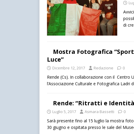
Lug
Avvic
possi
di cr
Mostra Fotografica “​Sport
Luce”
Dicembre 12, 2017
Redazione
0
Rende (Cs). In collaborazione con il Centro Un
l’Associazione Culturale e Fotografica Ladri d
Rende: “Ritratti e Identit
Luglio 5, 2017
Asmara Bassetti
0
Sarà presente fino al 15 luglio la mostra fotog
30 giugno e ospitata presso le sale del Mus