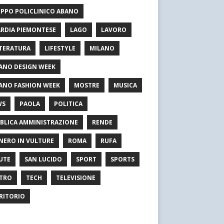
PPO POLICLINICO ABANO
RDIA PIEMONTESE
LAGO
LAVORO
TERATURA
LIFESTYLE
MILANO
ANO DESIGN WEEK
ANO FASHION WEEK
MOSTRE
MUSICA
WS
PAOLA
POLITICA
BLICA AMMINISTRAZIONE
RENDE
NERO IN VULTURE
ROMA
RUFA
UTE
SAN LUCIDO
SPORT
SPORTS
TRO
TECH
TELEVISIONE
RITORIO