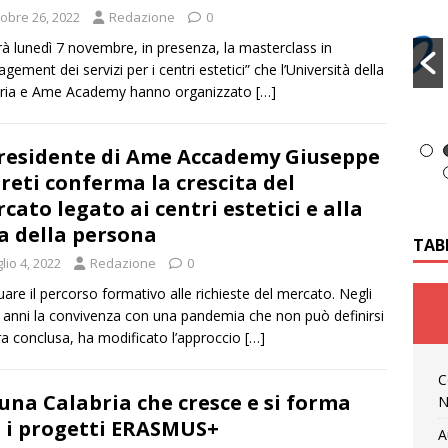
tobre 26, 2022
Redazione
0
erà lunedì 7 novembre, in presenza, la masterclass in
gement dei servizi per i centri estetici” che l’Università della
bria e Ame Academy hanno organizzato
[…]
presidente di Ame Accademy Giuseppe
Preti conferma la crescita del
cato legato ai centri estetici e alla
a della persona
TAB
lio 4, 2022
Redazione
0
are il percorso formativo alle richieste del mercato. Negli
i anni la convivenza con una pandemia che non può definirsi
a conclusa, ha modificato l’approccio
[…]
C
 una Calabria che cresce e si forma
N
 i progetti ERASMUS+
A