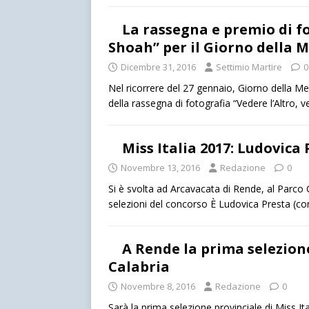
La rassegna e premio di fo
Shoah” per il Giorno della 
Dicembre 31, 2016
Settimio Martire
0
Nel ricorrere del 27 gennaio, Giorno della Memo
della rassegna di fotografia “Vedere l’Altro, 
Miss Italia 2017: Ludovica
Novembre 13, 2016
Redazione
0
Si è svolta ad Arcavacata di Rende, al Parc
selezioni del concorso È Ludovica Presta (con
A Rende la prima selezione
Calabria
Novembre 8, 2016
Redazione
0
Sarà la prima selezione provinciale di Miss Ital