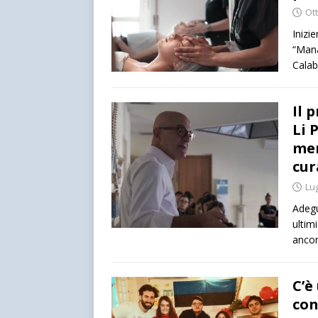
Ot
Inizi
“Mana
Cala
Il 
Li 
mer
cur
Lug
Adegu
ultim
ancor
C’è
con