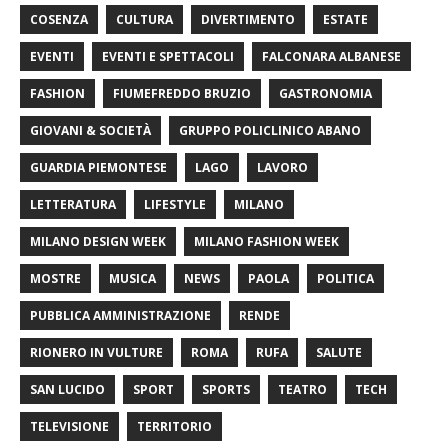
COSENZA
CULTURA
DIVERTIMENTO
ESTATE
EVENTI
EVENTI E SPETTACOLI
FALCONARA ALBANESE
FASHION
FIUMEFREDDO BRUZIO
GASTRONOMIA
GIOVANI & SOCIETÀ
GRUPPO POLICLINICO ABANO
GUARDIA PIEMONTESE
LAGO
LAVORO
LETTERATURA
LIFESTYLE
MILANO
MILANO DESIGN WEEK
MILANO FASHION WEEK
MOSTRE
MUSICA
NEWS
PAOLA
POLITICA
PUBBLICA AMMINISTRAZIONE
RENDE
RIONERO IN VULTURE
ROMA
RUFA
SALUTE
SAN LUCIDO
SPORT
SPORTS
TEATRO
TECH
TELEVISIONE
TERRITORIO